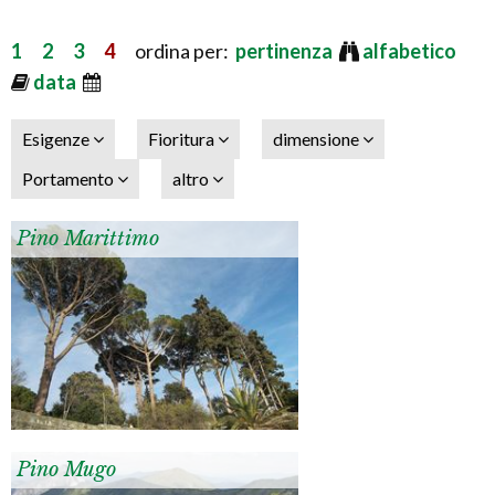
1
2
3
4
ordina per:
pertinenza
alfabetico
data
Esigenze
Fioritura
dimensione
Portamento
altro
Pino Marittimo
Pino Mugo