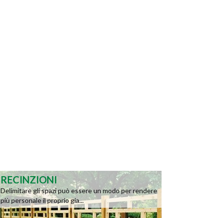
RECINZIONI
Delimitare gli spazi può essere un modo per rendere
più personale il proprio gia...