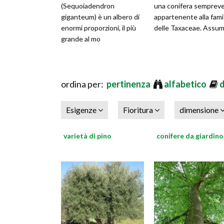
(Sequoiadendron
una conifera semprev
giganteum) è un albero di
appartenente alla fami
enormi proporzioni, il più
delle Taxaceae. Assu
grande al mo
ordina per:
pertinenza
alfabetico
Esigenze
Fioritura
dimensione
varietà di pino
conifere da giardino