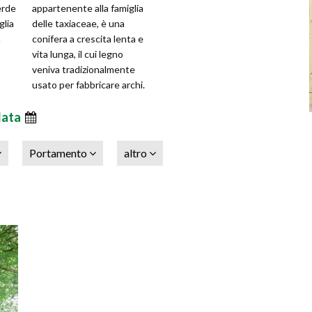
erde
appartenente alla famiglia
glia
delle taxiaceae, è una
m
conifera a crescita lenta e
vita lunga, il cui legno
veniva tradizionalmente
usato per fabbricare archi.
Tra le varietà più comuni,
data
Portamento
altro