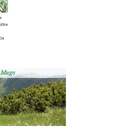
e
oltre
cia
 Mugo