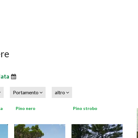
ere
data
Portamento
altro
ca
Pino nero
Pino strobo