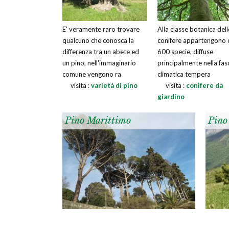
E' veramente raro trovare
Alla classe botanica dell
qualcuno che conosca la
conifere appartengono 
differenza tra un abete ed
600 specie, diffuse
un pino, nell'immaginario
principalmente nella fas
comune vengono ra
climatica tempera
visita :
varietà di pino
visita :
conifere da
giardino
Pino Marittimo
Pino