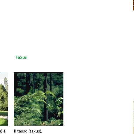
Taxus
a) è
Il tasso (taxus),