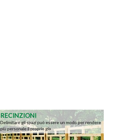
RECINZIONI
Delimitare gli spazi può essere un modo per rendere
più personale il proprio gia...