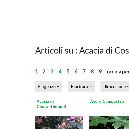
Articoli su : Acacia di Co
1
2
3
4
5
6
7
8
9
ordina pe
Esigenze
Fioritura
dimensione
Acacia di
Acero Campestre
Costantinopoli