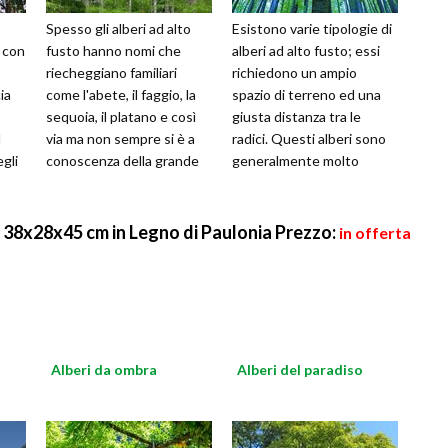
Spesso gli alberi ad alto
Esistono varie tipologie di
 con
fusto hanno nomi che
alberi ad alto fusto; essi
riecheggiano familiari
richiedono un ampio
ia
come l'abete, il faggio, la
spazio di terreno ed una
sequoia, il platano e così
giusta distanza tra le
I
via ma non sempre si è a
radici. Questi alberi sono
egli
conoscenza della grande
generalmente molto
importanza che hanno
longevi. Vediamo nel
quest
dettagli i
8x28x45 cm in Legno di Paulonia
Prezzo:
in offerta
Alberi da ombra
Alberi del paradiso