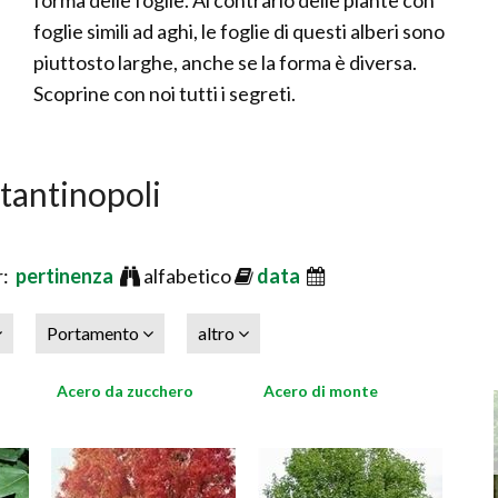
forma delle foglie. Al contrario delle piante con
foglie simili ad aghi, le foglie di questi alberi sono
piuttosto larghe, anche se la forma è diversa.
Scoprine con noi tutti i segreti.
stantinopoli
r:
pertinenza
alfabetico
data
Portamento
altro
Acero da zucchero
Acero di monte