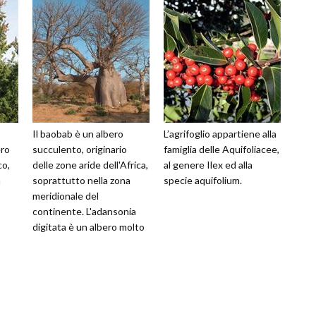
Il baobab è un albero
L’agrifoglio appartiene alla
ro
succulento, originario
famiglia delle Aquifoliacee,
co,
delle zone aride dell'Africa,
al genere Ilex ed alla
a
soprattutto nella zona
specie aquifolium.
meridionale del
continente. L'adansonia
digitata è un albero molto
longevo, che sviluppa un
fusto ampi