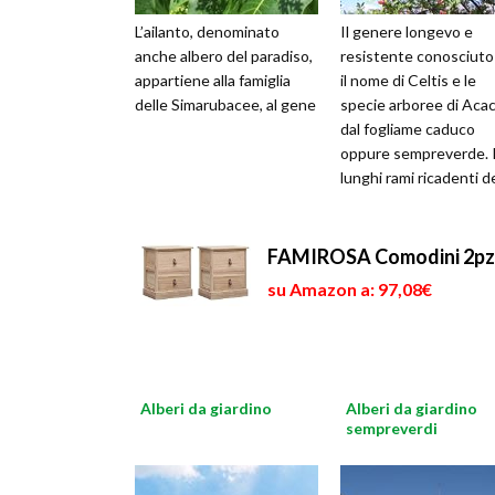
L’ailanto, denominato
Il genere longevo e
anche albero del paradiso,
resistente conosciuto
appartiene alla famiglia
il nome di Celtis e le
delle Simarubacee, al gene
specie arboree di Acac
dal fogliame caduco
oppure sempreverde. 
lunghi rami ricadenti d
alberi a crescita rapida
detti Salic
FAMIROSA Comodini 2pz 3
su Amazon a: 97,08€
Alberi da giardino
Alberi da giardino
sempreverdi