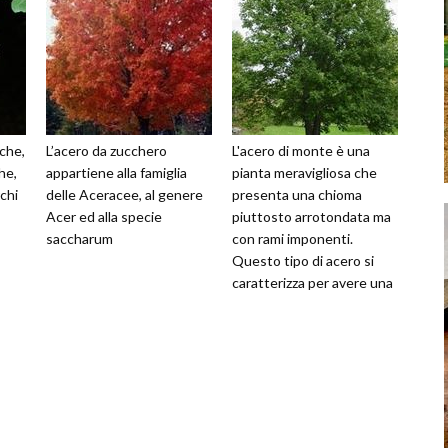
che,
L’acero da zucchero
L'acero di monte è una
he,
appartiene alla famiglia
pianta meravigliosa che
chi
delle Aceracee, al genere
presenta una chioma
Acer ed alla specie
piuttosto arrotondata ma
saccharum
con rami imponenti.
Questo tipo di acero si
caratterizza per avere una
crescita piuttosto rapida!