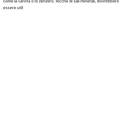
come la carota o lo zenzero. Ricche di sali minerali, dovrebbero
essere util