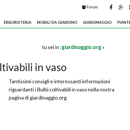
Forum
ERBORISTERIA
MOBILI DA GIARDINO
GIARDINAGGIO
PIANT
tu sei in :
giardinaggio.org
»
ltivabili in vaso
Tantissimi consigli e interessanti informazioni
riguardanti i Bulbi coltivabili in vaso nella nostra
pagina di giardinaggio.org