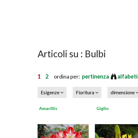
Articoli su : Bulbi
1
2
ordina per:
pertinenza
alfabet
Esigenze
Fioritura
dimensione
Amarillis
Giglio