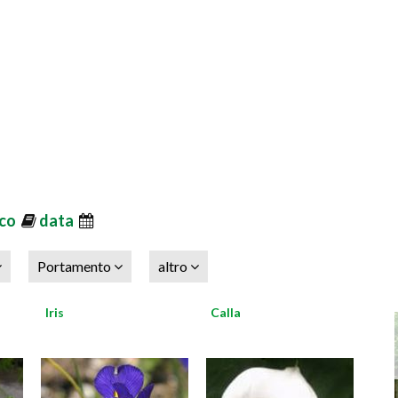
ico
data
Portamento
altro
Iris
Calla