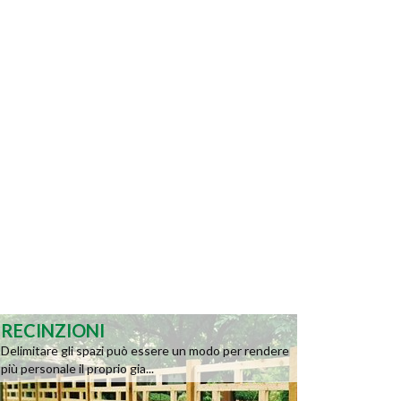
RECINZIONI
Delimitare gli spazi può essere un modo per rendere
più personale il proprio gia...