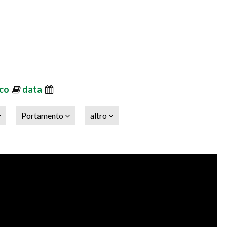
ico
data
Portamento
altro