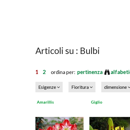
Articoli su : Bulbi
1
2
ordina per:
pertinenza
alfabet
Esigenze
Fioritura
dimensione
Amarillis
Giglio