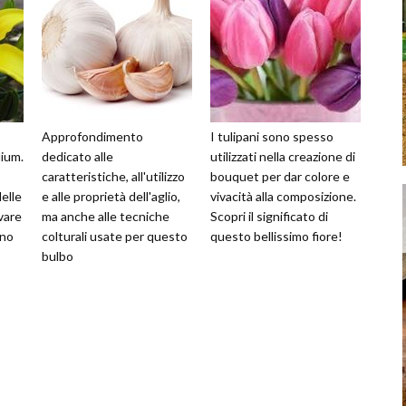
Approfondimento
I tulipani sono spesso
lium.
dedicato alle
utilizzati nella creazione di
caratteristiche, all'utilizzo
bouquet per dar colore e
delle
e alle proprietà dell'aglio,
vivacità alla composizione.
ivare
ma anche alle tecniche
Scopri il significato di
ino
colturali usate per questo
questo bellissimo fiore!
bulbo