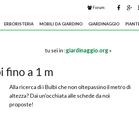
Forum
ERBORISTERIA
MOBILI DA GIARDINO
GIARDINAGGIO
PIANT
tu sei in :
giardinaggio.org
»
i fino a 1 m
Alla ricerca di i Bulbi che non oltepassino il metro di
altezza? Dai un'occhiata alle schede da noi
proposte!