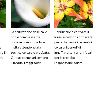
La coltivazione delle calle
Per riuscire a coltivare il
non è complessa ma
lilium si devono conoscere
occorre comunque fare
perfettamente i terreni di
e
molta attenzione alla
coltura, i periodi di
e il
tecnica colturale praticata.
innaffiatura, i terreni ideali
 fu
Questi esemplari temono
per la crescita,
il freddo, i raggi solari
l'esposizione solare,
diretti, i ristagni idrici. Po
l'eventuale potatura. Inol