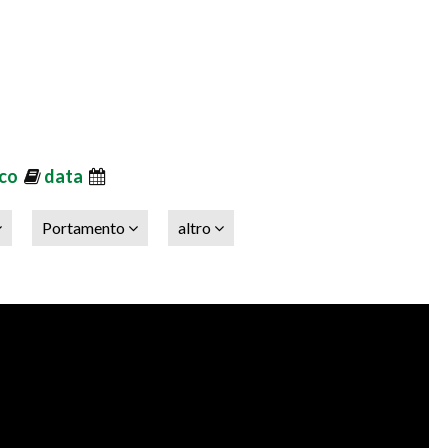
ico
data
Portamento
altro