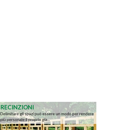
RECINZIONI
Delimitare gli spazi può essere un modo per rendere
più personale il proprio gia...