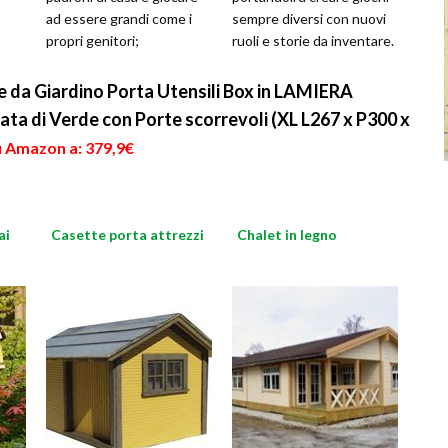
ad essere grandi come i
sempre diversi con nuovi
propri genitori;
ruoli e storie da inventare.
acquistarne una è molto
Tipologie di giochi che si
semplice, ed
vor
 da Giardino Porta Utensili Box in LAMIERA
ta di Verde con Porte scorrevoli (XL L267 x P300 x
u Amazon a: 379,9€
ai
Casette porta attrezzi
Chalet in legno