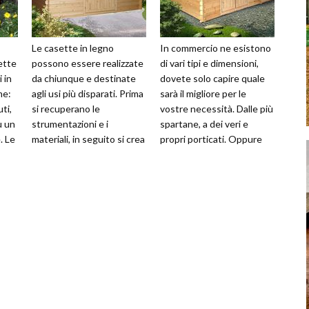
Le casette in legno
In commercio ne esistono
ette
possono essere realizzate
di vari tipi e dimensioni,
 in
da chiunque e destinate
dovete solo capire quale
me:
agli usi più disparati. Prima
sarà il migliore per le
uti,
si recuperano le
vostre necessità. Dalle più
u un
strumentazioni e i
spartane, a dei veri e
. Le
materiali, in seguito si crea
propri porticati. Oppure
un progetto dotato delle
casette attrezzate per
giuste mi