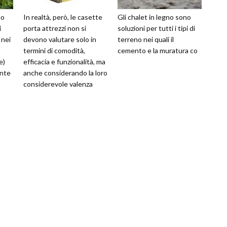
no
In realtà, però, le casette
Gli chalet in legno sono
i
porta attrezzi non si
soluzioni per tutti i tipi di
 nei
devono valutare solo in
terreno nei quali il
termini di comodità,
cemento e la muratura co
e)
efficacia e funzionalità, ma
ente
anche considerando la loro
considerevole valenza
solo
estetica, capace di
rendere