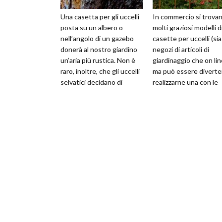
Una casetta per gli uccelli
In commercio si trova
posta su un albero o
molti graziosi modelli d
nell’angolo di un gazebo
casette per uccelli (sia
donerà al nostro giardino
negozi di articoli di
un’aria più rustica. Non è
giardinaggio che on lin
raro, inoltre, che gli uccelli
ma può essere divert
selvatici decidano di
realizzarne una con le
nidificare in questi
nostre mani: bastano 