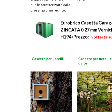
quelle caratterizzate dalla
presenza di un recinto,
scale per entrare e s
Eurobrico Casetta Garage
ZINCATA 0,27 mm Vernicia
H194)
Prezzo:
in offerta s
Casette per uccelli
Casette per uccelli f
da te