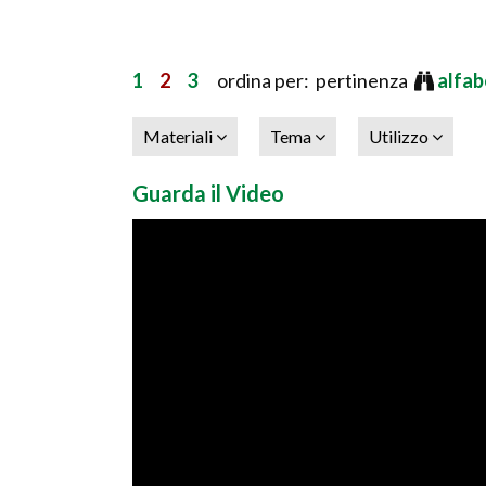
1
2
3
ordina per: pertinenza
alfab
Materiali
Tema
Utilizzo
Guarda il Video