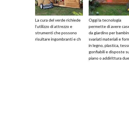
La cura del verde richiede
Oggi la tecnologia
l’utilizzo di attrezzo e
permette di avere cas
strumenti che possono
da giardino per bambini
risultare ingombranti e ch
svariati materiali e for
in legno, plastica, tess
gonfiabili e disposte s
piano o addirittura due
versioni più so