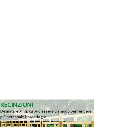
RECINZIONI
Delimitare gli spazi può essere un modo per rendere
più personale il proprio gia...