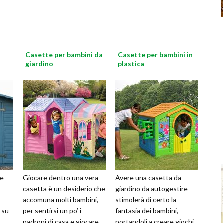
i
Casette per bambini da
Casette per bambini in
giardino
plastica
te
Giocare dentro una vera
Avere una casetta da
casetta è un desiderio che
giardino da autogestire
accomuna molti bambini,
stimolerà di certo la
, su
per sentirsi un po’ i
fantasia dei bambini,
padroni di casa e giocare
portandoli a creare giochi