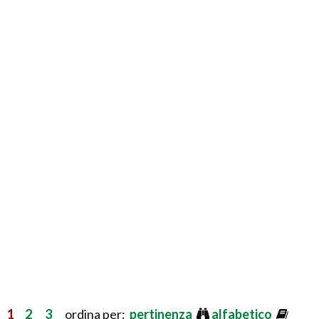
1
2
3
ordina per:
pertinenza
alfabetico