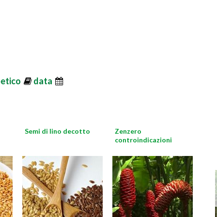
betico
data
Semi di lino decotto
Zenzero
controindicazioni