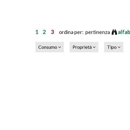
1
2
3
ordina per: pertinenza
alfa
Consumo
Proprietà
Tipo