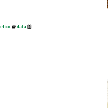
betico
data