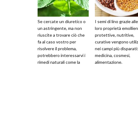
Se cercate un diuretico o
I semi di lino grazie alle
un astringente, ma non
loro proprietà emollien
riuscite a trovare ciò che
protettive, nutritive,
fa al caso vostro per
curative vengono utiliz
risolvere il problema,
nei campi più disparati
potrebbero interessarvi i
medicina, cosmesi,
rimedi naturali come la
alimentazione.
radice di ortica che ha
propr