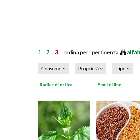
1
2
3
ordina per: pertinenza
alfa
Consumo
Proprietà
Tipo
Radice di ortica
Semi di lino