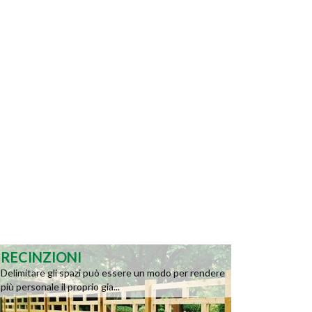
RECINZIONI
Delimitare gli spazi può essere un modo per rendere
più personale il proprio gia...