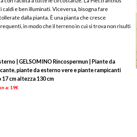
a con facilità a tutte le circostanze. La Plectranthus
ti caldi e ben illuminati. Viceversa, bisogna fare
tollerate dalla pianta. È una pianta che cresce
quenti, in modo che il terreno in cui si trova non risulti
esterno | GELSOMINO Rincospermun | Piante da
ante, piante da esterno vere e piante rampicanti
 17 cm altezza 130 cm
on a: 19€