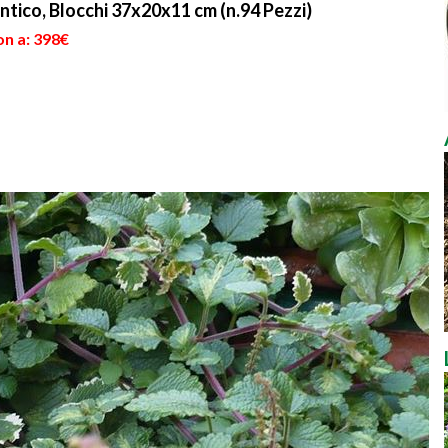
tico, Blocchi 37x20x11 cm (n.94 Pezzi)
on a: 398€