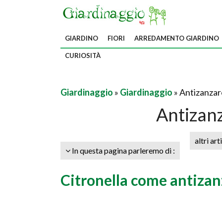
GIARDINO
FIORI
ARREDAMENTO GIARDINO
CURIOSITÀ
Giardinaggio
»
Giardinaggio
» Antizanzar
Antizan
altri art
In questa pagina parleremo di :
Citronella come antizan