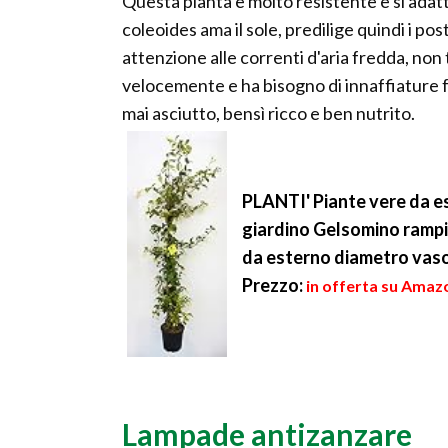
Questa pianta è molto resistente e si adatt
coleoides ama il sole, predilige quindi i pos
attenzione alle correnti d'aria fredda, non 
velocemente e ha bisogno di innaffiature fre
mai asciutto, bensì ricco e ben nutrito.
PLANTI' Piante vere da 
giardino Gelsomino rampic
da esterno diametro vaso
Prezzo:
in offerta su Amaz
Lampade antizanzare