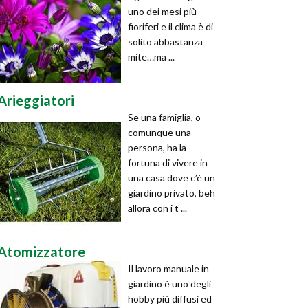
uno dei mesi più
fioriferi e il clima è di
solito abbastanza
mite…ma ...
Arieggiatori
Se una famiglia, o
comunque una
persona, ha la
fortuna di vivere in
una casa dove c’è un
giardino privato, beh
allora con i t ...
Atomizzatore
Il lavoro manuale in
giardino è uno degli
hobby più diffusi ed