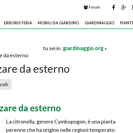
Forum
ERBORISTERIA
MOBILI DA GIARDINO
GIARDINAGGIO
PIANT
tu sei in :
giardinaggio.org
»
e da esterno
zare da esterno
icoli:
zare da esterno
La citronella, genere Cymbopogon, è una pianta
perenne che ha origine nelle regioni temperato-