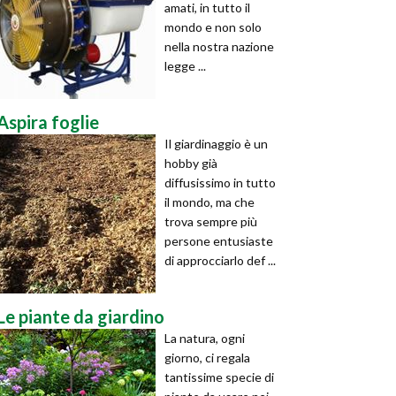
amati, in tutto il
mondo e non solo
nella nostra nazione
legge ...
Aspira foglie
Il giardinaggio è un
hobby già
diffusissimo in tutto
il mondo, ma che
trova sempre più
persone entusiaste
di approcciarlo def ...
Le piante da giardino
La natura, ogni
giorno, ci regala
tantissime specie di