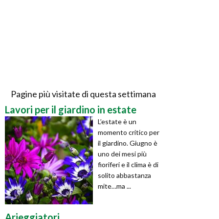
Pagine più visitate di questa settimana
Lavori per il giardino in estate
L’estate è un
momento critico per
il giardino. Giugno è
uno dei mesi più
fioriferi e il clima è di
solito abbastanza
mite…ma ...
Arieggiatori