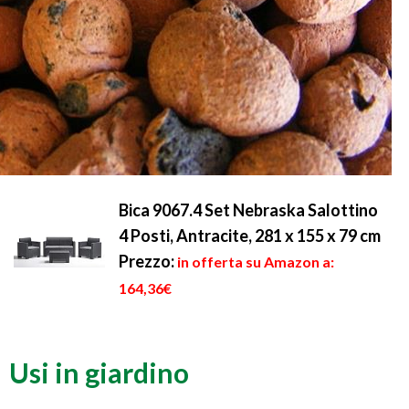
Bica 9067.4 Set Nebraska Salottino
4 Posti, Antracite, 281 x 155 x 79 cm
Prezzo:
in offerta su Amazon a:
164,36€
Usi in giardino