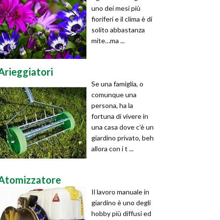
uno dei mesi più
fioriferi e il clima è di
solito abbastanza
mite…ma ...
Arieggiatori
Se una famiglia, o
comunque una
persona, ha la
fortuna di vivere in
una casa dove c’è un
giardino privato, beh
allora con i t ...
Atomizzatore
Il lavoro manuale in
giardino è uno degli
hobby più diffusi ed