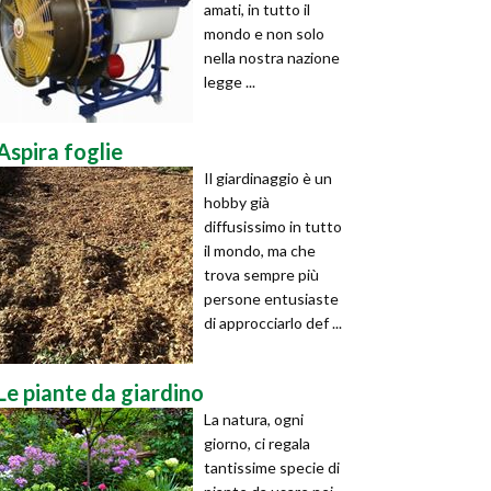
amati, in tutto il
mondo e non solo
nella nostra nazione
legge ...
Aspira foglie
Il giardinaggio è un
hobby già
diffusissimo in tutto
il mondo, ma che
trova sempre più
persone entusiaste
di approcciarlo def ...
Le piante da giardino
La natura, ogni
giorno, ci regala
tantissime specie di