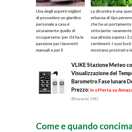
Una degli aspetti migliori
La dicondra è una spec
di possedere un giardino
erbacea di tipo peren
personale a casa è
che ha un portamento
sicuramente quello di
strisciante: raramente 
occuparsene: per chi ha la
sua altezza supera i 3 
passione per i lavoretti
centimetri. I suoi fusti 
manuali e per il
mostrano prostrati e l
giardinaggio, tutte le
sue foglie sono piccole,
piccole opere d...
VLIKE Stazione Meteo co
Visualizzazione del Temp
Barometro Fase lunare 
Prezzo:
in offerta su Amazo
(Risparmi 14€)
Come e quando concimar