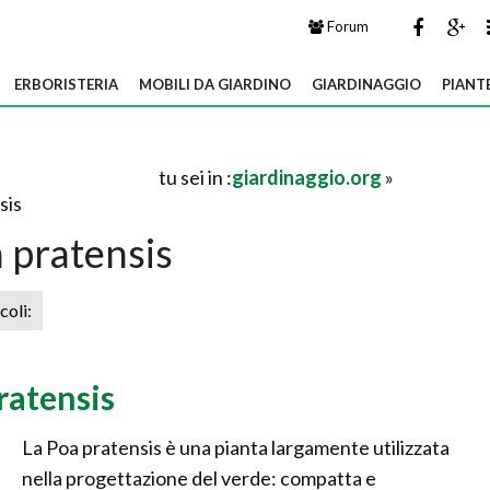
Forum
ERBORISTERIA
MOBILI DA GIARDINO
GIARDINAGGIO
PIANT
tu sei in :
giardinaggio.org
»
sis
 pratensis
icoli:
ratensis
La Poa pratensis è una pianta largamente utilizzata
nella progettazione del verde: compatta e