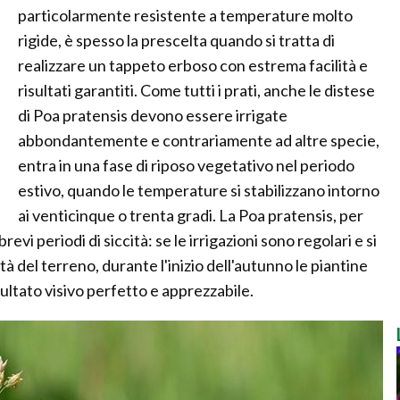
particolarmente resistente a temperature molto
rigide, è spesso la prescelta quando si tratta di
realizzare un tappeto erboso con estrema facilità e
risultati garantiti. Come tutti i prati, anche le distese
di Poa pratensis devono essere irrigate
abbondantemente e contrariamente ad altre specie,
entra in una fase di riposo vegetativo nel periodo
estivo, quando le temperature si stabilizzano intorno
ai venticinque o trenta gradi. La Poa pratensis, per
i periodi di siccità: se le irrigazioni sono regolari e si
tà del terreno, durante l'inizio dell'autunno le piantine
ultato visivo perfetto e apprezzabile.