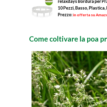
relaxdays Bordura per Pra
10 Pezzi, Basso, Plastica,
Prezzo:
in offerta su Amazo
Come coltivare la poa p