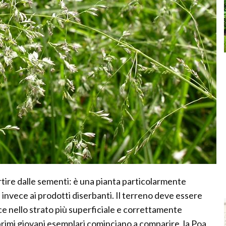
rtire dalle sementi: è una pianta particolarmente
e invece ai prodotti diserbanti. Il terreno deve essere
ce nello strato più superficiale e correttamente
 primi giovani esemplari cominciano a comparire, la Poa