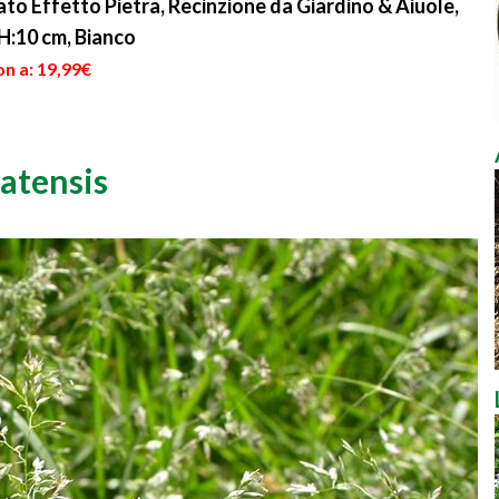
to Effetto Pietra, Recinzione da Giardino & Aiuole,
 H:10 cm, Bianco
n a: 19,99€
ratensis