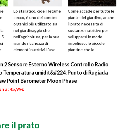
ie
Lo stallatico, cioè il letame
Come accade per tutte le
ne
secco, è uno dei concimi
piante del giardino, anche
organici più utilizzato sia
il prato necessita di
la
nel giardinaggio che
sostanze nutritive per
o 5
nell'agricoltura, per la sua
svilupparsi in modo
si
grande ricchezza di
rigoglioso; le piccole
e
elementi nutritivi. L'uso
piantine che lo
 ...
intensivo di concimi ...
compongono necessitano
di particolare concim...
n 2 Sensore Esterno Wireless Controllo Radio
o Temperatura umidit&#224; Punto di Rugiada
Dew Point Barometer Moon Phase
n a: 45,99€
e il prato