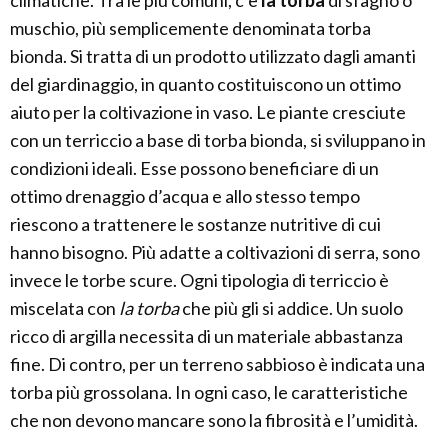
climatiche. Tra le più comuni, c’è
la torba
di sfagno o
muschio, più semplicemente denominata torba
bionda. Si tratta di un prodotto utilizzato dagli amanti
del giardinaggio, in quanto costituiscono un ottimo
aiuto per la coltivazione in vaso. Le piante cresciute
con un terriccio a base di torba bionda, si sviluppano in
condizioni ideali. Esse possono beneficiare di un
ottimo drenaggio d’acqua e allo stesso tempo
riescono a trattenere le sostanze nutritive di cui
hanno bisogno. Più adatte a coltivazioni di serra, sono
invece le torbe scure. Ogni tipologia di terriccio è
miscelata con
la torba
che più gli si addice. Un suolo
ricco di argilla necessita di un materiale abbastanza
fine. Di contro, per un terreno sabbioso è indicata una
torba più grossolana. In ogni caso, le caratteristiche
che non devono mancare sono la fibrosità e l’umidità.