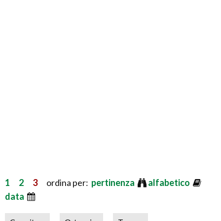
1
2
3
ordina per:
pertinenza
alfabetico
data