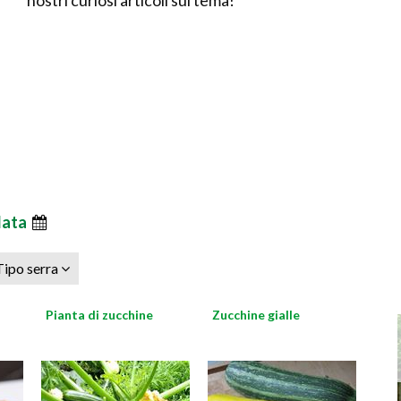
nostri curiosi articoli sul tema!
data
Tipo serra
Pianta di zucchine
Zucchine gialle