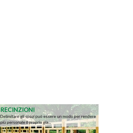
RECINZIONI
Delimitare gli spazi può essere un modo per rendere
più personale il proprio gia...