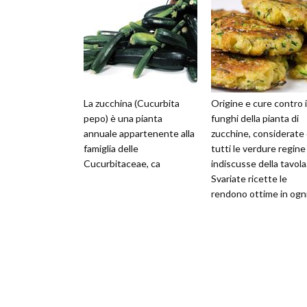
La zucchina (Cucurbita
Origine e cure contro i
pepo) è una pianta
funghi della pianta di
annuale appartenente alla
zucchine, considerate
famiglia delle
tutti le verdure regine
Cucurbitaceae, ca
indiscusse della tavola
Svariate ricette le
rendono ottime in ogn
tipo di portata. Prepar
come polp