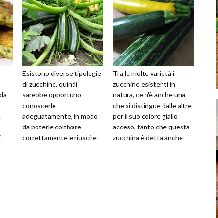
Esistono diverse tipologie
Tra le molte varietà i
di zucchine, quindi
zucchine esistenti in
 da
sarebbe opportuno
natura, ce n'è anche una
conoscerle
che si distingue dalle altre
.
adeguatamente, in modo
per il suo colore giallo
da poterle coltivare
acceso, tanto che questa
i
correttamente e riuscire
zucchina è detta anche
ate
ad ottenere il giusto
banana. Le zucchine gialle
sviluppo. È essenziale,
s
quindi, c