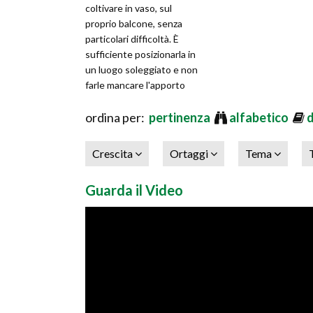
coltivare in vaso, sul
proprio balcone, senza
particolari difficoltà. È
sufficiente posizionarla in
un luogo soleggiato e non
farle mancare l'apporto
idrico. Non ha grandi
esigenze
ordina per:
pertinenza
alfabetico
Crescita
Ortaggi
Tema
Guarda il Video