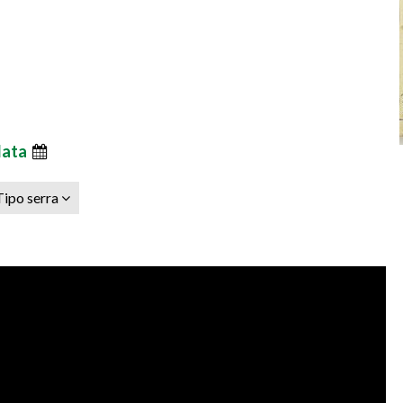
data
Tipo serra