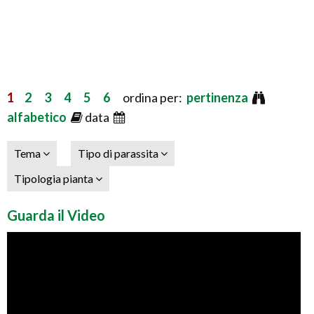
1
2
3
4
5
6
ordina per:
pertinenza
alfabetico
data
Tema
Tipo di parassita
Tipologia pianta
Guarda il Video