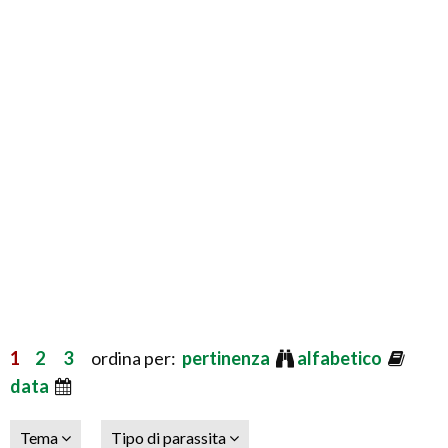
1
2
3
ordina per:
pertinenza
alfabetico
data
Tema
Tipo di parassita