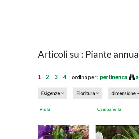
Articoli su : Piante annua
1
2
3
4
ordina per:
pertinenza
a
Esigenze
Fioritura
dimensione
Viola
Campanella