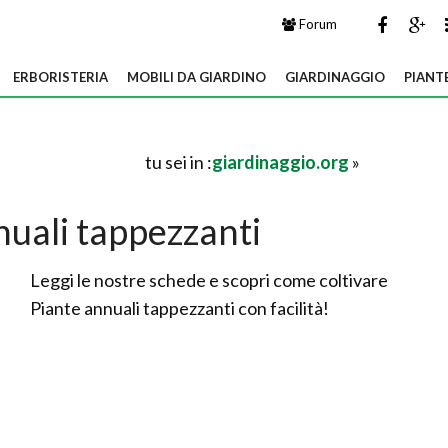
Forum
ERBORISTERIA
MOBILI DA GIARDINO
GIARDINAGGIO
PIANT
tu sei in :
giardinaggio.org
»
nuali tappezzanti
Leggi le nostre schede e scopri come coltivare
Piante annuali tappezzanti con facilità!