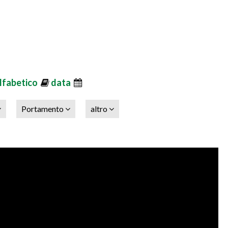
lfabetico
data
Portamento
altro