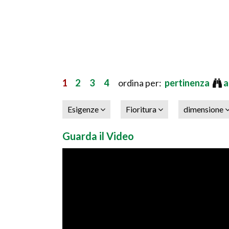
1
2
3
4
ordina per:
pertinenza
a
Esigenze
Fioritura
dimensione
Guarda il Video