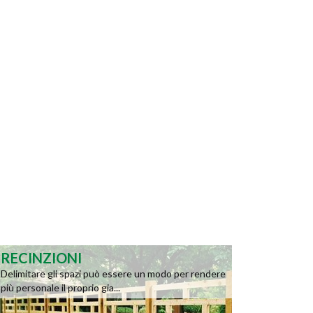
RECINZIONI
Delimitare gli spazi può essere un modo per rendere
più personale il proprio gia...