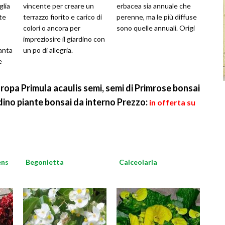
glia
vincente per creare un
erbacea sia annuale che
te
terrazzo fiorito e carico di
perenne, ma le più diffuse
colori o ancora per
sono quelle annuali. Origi
impreziosire il giardino con
anta
un po di allegria.
e
opa Primula acaulis semi, semi di Primrose bonsai
rdino piante bonsai da interno
Prezzo:
in offerta su
ens
Begonietta
Calceolaria