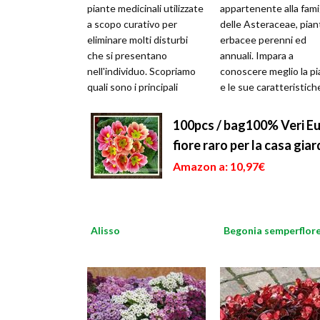
piante medicinali utilizzate
appartenente alla fami
a scopo curativo per
delle Asteraceae, pian
eliminare molti disturbi
erbacee perenni ed
che si presentano
annuali. Impara a
nell'individuo. Scopriamo
conoscere meglio la pi
quali sono i principali
e le sue caratteristich
100pcs / bag100% Veri Eur
fiore raro per la casa gia
Amazon a: 10,97€
Alisso
Begonia semperflor