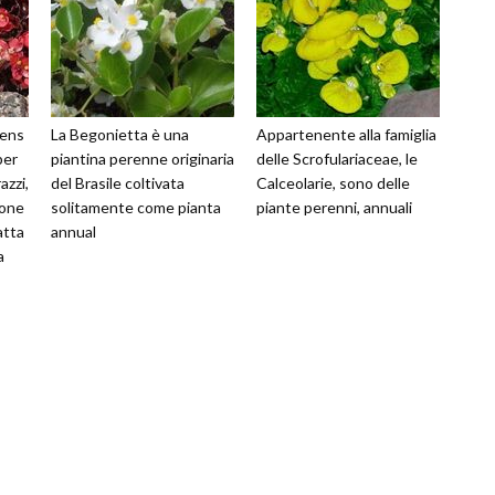
rens
La Begonietta è una
Appartenente alla famiglia
per
piantina perenne originaria
delle Scrofulariaceae, le
azzi,
del Brasile coltivata
Calceolarie, sono delle
ione
solitamente come pianta
piante perenni, annuali
atta
annual
a