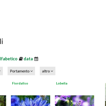
li
lfabetico
data
Portamento
altro
Fiordaliso
Lobelia