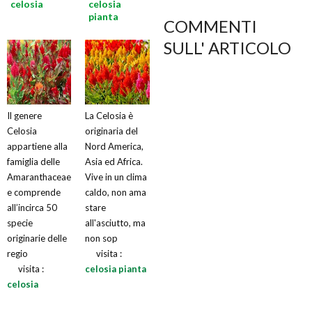
celosia
celosia
pianta
COMMENTI
SULL' ARTICOLO
Il genere
La Celosia è
Celosia
originaria del
appartiene alla
Nord America,
famiglia delle
Asia ed Africa.
Amaranthaceae
Vive in un clima
e comprende
caldo, non ama
all’incirca 50
stare
specie
all'asciutto, ma
originarie delle
non sop
regio
visita :
visita :
celosia pianta
celosia