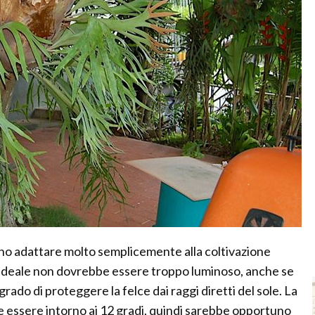
ono adattare molto semplicemente alla coltivazione
e ideale non dovrebbe essere troppo luminoso, anche se
 grado di proteggere la felce dai raggi diretti del sole. La
essere intorno ai 12 gradi, quindi sarebbe opportuno