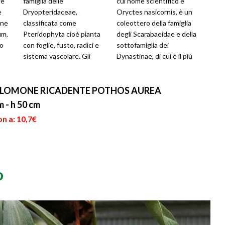
te
famiglia delle
cui nome scientifico è
e
Dryopteridaceae,
Oryctes nasicornis, è un
ine
classificata come
coleottero della famiglia
um,
Pteridophyta cioè pianta
degli Scarabaeidae e della
no
con foglie, fusto, radici e
sottofamiglia dei
sistema vascolare. Gli
Dynastinae, di cui è il più
a di
indigeni Maori la chiamano
grande rappresentante
Koru (cerchio) e le at...
nel...
o SALOMONE RICADENTE POTHOS AUREA
 - h 50 cm
n a: 10,7€
o