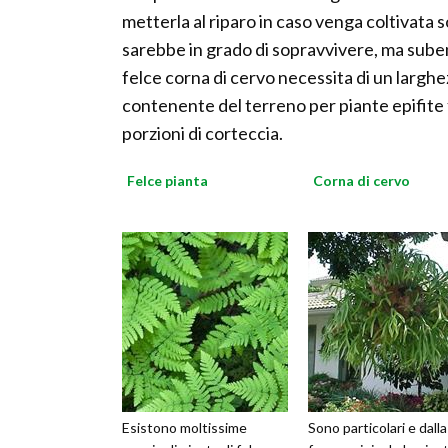
metterla al riparo in caso venga coltivata s
sarebbe in grado di sopravvivere, ma subendo
felce corna di cervo necessita di un largh
contenente del terreno per piante epifite 
porzioni di corteccia.
Felce pianta
Corna di cervo
Esistono moltissime
Sono particolari e dalla