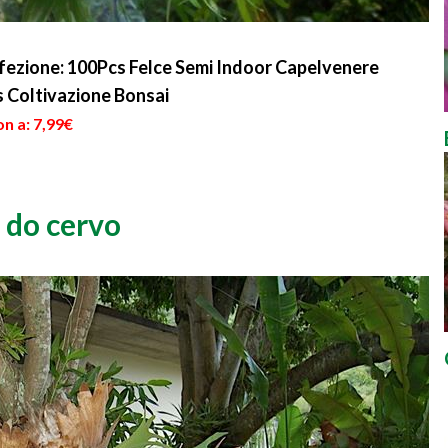
nfezione: 100Pcs Felce Semi Indoor Capelvenere
 Coltivazione Bonsai
n a: 7,99€
 do cervo