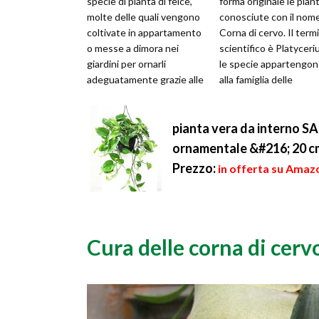
specie di pianta di felce,
forma originale le pian
molte delle quali vengono
conosciute con il nom
coltivate in appartamento
Corna di cervo. Il term
o messe a dimora nei
scientifico è Platyceri
giardini per ornarli
le specie appartengo
adeguatamente grazie alle
alla famiglia delle
foglie particolari e dai
Polypodiaceae. Si tratt
colori s...
u...
pianta vera da intern
ornamentale &#216; 20 cm
Prezzo:
in offerta su Amazo
Cura delle corna di cerv