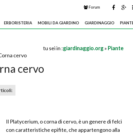
Forum
ERBORISTERIA
MOBILI DA GIARDINO
GIARDINAGGIO
PIANT
tu sei in :
giardinaggio.org
»
Piante
Corna cervo
rna cervo
rticoli:
Il Platycerium, o corna di cervo, è un genere di felci
con caratteristiche epifite, che appartengono alla