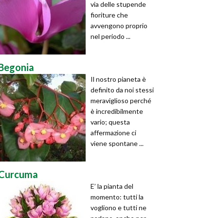
via delle stupende
fioriture che
avvengono proprio
nel periodo ...
Begonia
Il nostro pianeta è
definito da noi stessi
meraviglioso perché
è incredibilmente
vario; questa
affermazione ci
viene spontane ...
Curcuma
E’ la pianta del
momento: tutti la
vogliono e tutti ne