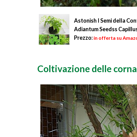
Astonish I Semi della Co
Adiantum Seedss Capillus
Prezzo:
in offerta su Amazo
Coltivazione delle corna