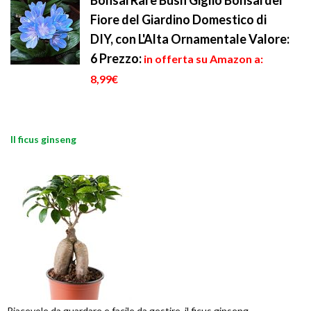
Bonsai Rare Bush Giglio Bonsai del
Fiore del Giardino Domestico di
DIY, con L'Alta Ornamentale Valore:
6
Prezzo:
in offerta su Amazon a:
8,99€
Il ficus ginseng
Piacevole da guardare e facile da gestire, il ficus ginseng