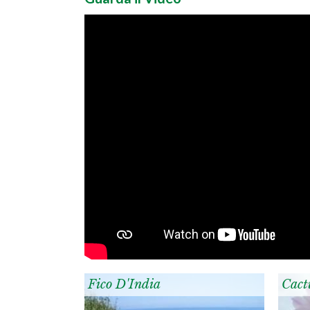
Fico D'India
Cact