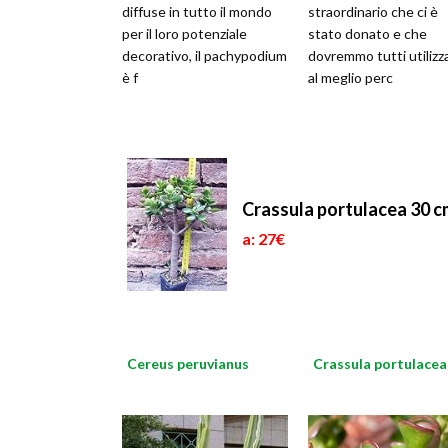
diffuse in tutto il mondo
straordinario che ci è
per il loro potenziale
stato donato e che
decorativo, il pachypodium
dovremmo tutti utilizz
è f
al meglio perc
Crassula portulacea 30 c
a: 27€
Cereus peruvianus
Crassula portulacea