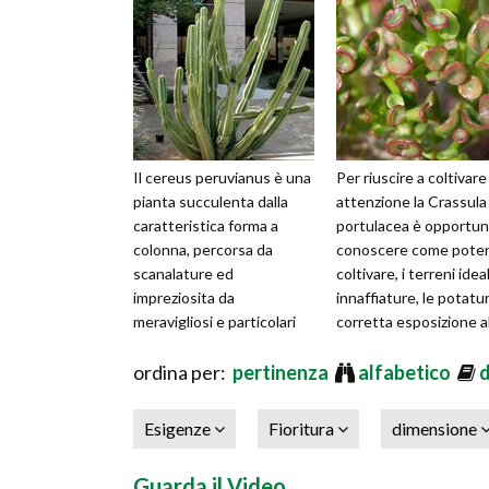
Il cereus peruvianus è una
Per riuscire a coltivar
pianta succulenta dalla
attenzione la Crassula
caratteristica forma a
portulacea è opportu
colonna, percorsa da
conoscere come poter
scanalature ed
coltivare, i terreni ideal
impreziosita da
innaffiature, le potatur
meravigliosi e particolari
corretta esposizione a
fiori; inoltre sviluppa frutti
sole, la percent
commestibili sim
ordina per:
pertinenza
alfabetico
Esigenze
Fioritura
dimensione
Guarda il Video