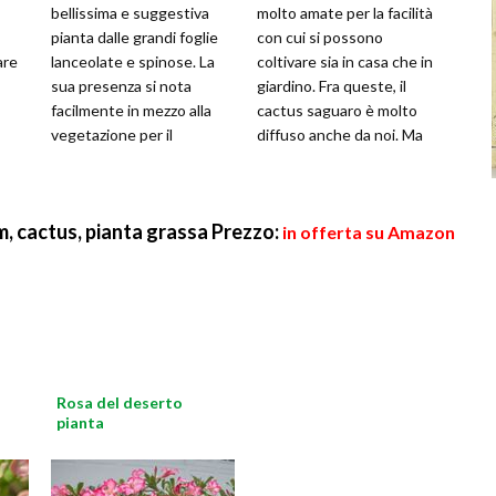
bellissima e suggestiva
molto amate per la facilità
pianta dalle grandi foglie
con cui si possono
are
lanceolate e spinose. La
coltivare sia in casa che in
sua presenza si nota
giardino. Fra queste, il
facilmente in mezzo alla
cactus saguaro è molto
vegetazione per il
diffuso anche da noi. Ma
caratteristico colore grigio
quali sono le sue origini?
argent
Co
m, cactus, pianta grassa
Prezzo:
in offerta su Amazon
Rosa del deserto
pianta