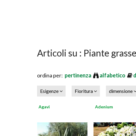
Articoli su : Piante grass
ordina per:
pertinenza
alfabetico
Esigenze
Fioritura
dimensione
Agavi
Adenium