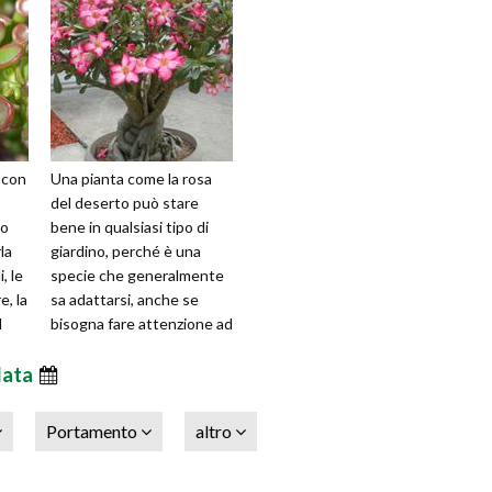
e con
Una pianta come la rosa
del deserto può stare
no
bene in qualsiasi tipo di
la
giardino, perché è una
i, le
specie che generalmente
e, la
sa adattarsi, anche se
l
bisogna fare attenzione ad
alcuni aspetti se si vuole
data
farl
Portamento
altro