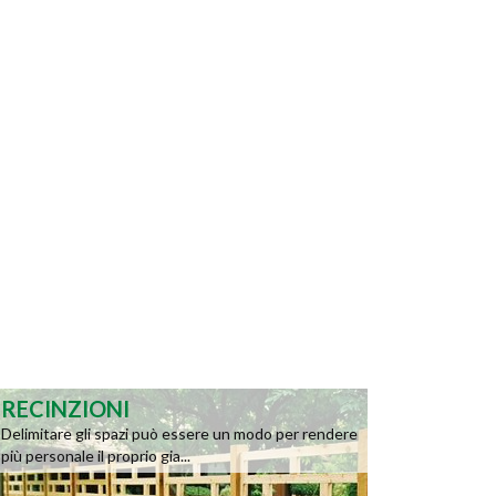
RECINZIONI
Delimitare gli spazi può essere un modo per rendere
più personale il proprio gia...