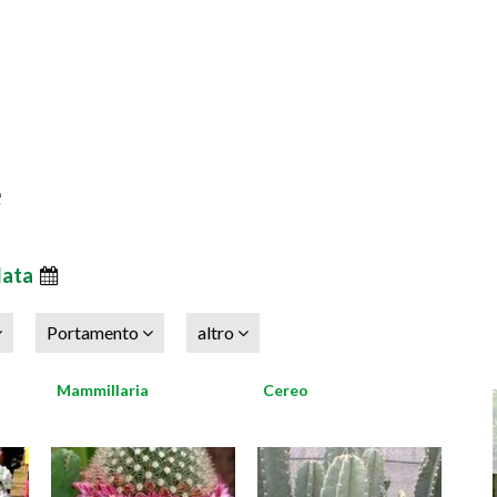
e
data
Portamento
altro
Mammillaria
Cereo