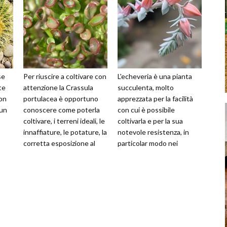
se
Per riuscire a coltivare con
L'echeveria è una pianta
te
attenzione la Crassula
succulenta, molto
on
portulacea è opportuno
apprezzata per la facilità
 un
conoscere come poterla
con cui è possibile
coltivare, i terreni ideali, le
coltivarla e per la sua
innaffiature, le potature, la
notevole resistenza, in
corretta esposizione al
particolar modo nei
sole, la percent
confronti delle basse
temperature. Inoltre