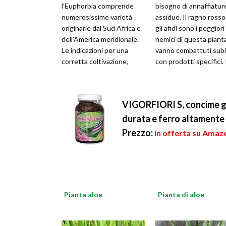
l'Euphorbia comprende
bisogno di annaffiatur
numerosissime varietà
assidue. Il ragno rosso
originarie dal Sud Africa e
gli afidi sono i peggiori
dell'America meridionale.
nemici di questa piant
Le indicazioni per una
vanno combattuti sub
corretta coltivazione,
con prodotti specifici. 
l'esposizione alla luce più
terriccio ideale deve
cons
VIGORFIORI S, concime g
durata e ferro altamente r
Prezzo:
in offerta su Amazo
Pianta aloe
Pianta di aloe