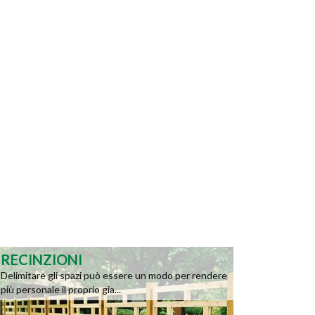
RECINZIONI
Delimitare gli spazi può essere un modo per rendere
più personale il proprio gia...