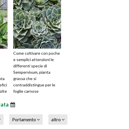
Come coltivare con poche
e semplici attenzioni le
differenti specie di
Sempervivum, pianta
nta
grassa che si
efici
contraddistingue per le
olte
foglie carnose
raggruppate nella tipica
ola
data
forma a rosetta. Le
tecniche pe
Portamento
altro