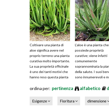
Coltivare una pianta di
L'aloe è una pianta che
aloe significa avere nel
possiede proprietà
proprio terreno una pianta
curative; viene infatti
curativa molto importante.
comunemente
La sua proprietà officinale
soprannominata la pia
è uno dei tanti motivi che
della salute. I suoi ben
hanno reso questa pianta
sono innumerevoli e m
una delle più app
sue virtù erano
ordina per:
pertinenza
conosciute già da pop
alfabetico
Esigenze
Fioritura
dimensione