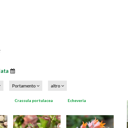
e
data
Portamento
altro
Crassula portulacea
Echeveria