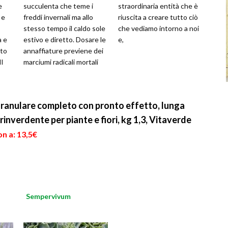
e
succulenta che teme i
straordinaria entità che è
 e
freddi invernali ma allo
riuscita a creare tutto ciò
stesso tempo il caldo sole
che vediamo intorno a noi
a e
estivo e diretto. Dosare le
e,
ito
annaffiature previene dei
Il
marciumi radicali mortali
per questo esemplare
ranulare completo con pronto effetto, lunga
inverdente per piante e fiori, kg 1,3, Vitaverde
n a: 13,5€
Sempervivum