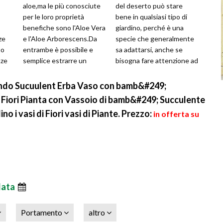
aloe,ma le più conosciute
del deserto può stare
per le loro proprietà
bene in qualsiasi tipo di
benefiche sono l'Aloe Vera
giardino, perché è una
ze
e l'Aloe Arborescens.Da
specie che generalmente
to
entrambe è possibile e
sa adattarsi, anche se
nze
semplice estrarre un
bisogna fare attenzione ad
re
ottimo gel lenitivo e
alcuni aspetti se si vuole
depurativo
farl
ndo Sucuulent Erba Vaso con bamb&#249;
Fiori Pianta con Vassoio di bamb&#249; Succulente
no i vasi di Fiori vasi di Piante.
Prezzo:
in offerta su
data
Portamento
altro