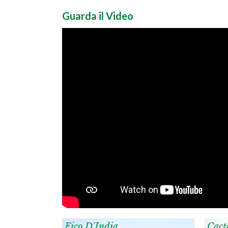
Guarda il Video
Fico D'India
Cact