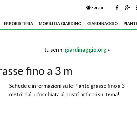
Forum
ERBORISTERIA
MOBILI DA GIARDINO
GIARDINAGGIO
PIANT
tu sei in :
giardinaggio.org
»
rasse fino a 3 m
Schede e informazioni su le Piante grasse fino a 3
metri: dai un'occhiata ai nostri articoli sul tema!