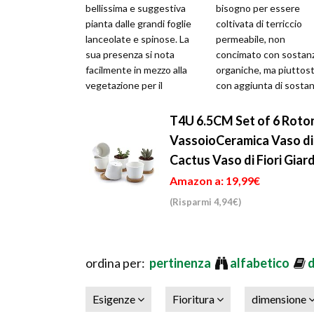
bellissima e suggestiva
bisogno per essere
pianta dalle grandi foglie
coltivata di terriccio
lanceolate e spinose. La
permeabile, non
sua presenza si nota
concimato con sostan
facilmente in mezzo alla
organiche, ma piuttos
vegetazione per il
con aggiunta di sosta
caratteristico colore grigio
minerali. Le annaffiatu
argent
devono essere qua
T4U 6.5CM Set of 6 Roto
VassoioCeramica Vaso di 
Cactus Vaso di Fiori Giardi
Amazon a: 19,99€
(Risparmi 4,94€)
ordina per:
pertinenza
alfabetico
Esigenze
Fioritura
dimensione