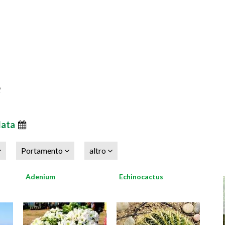
e
data
Portamento
altro
Adenium
Echinocactus