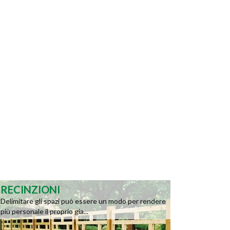
RECINZIONI
Delimitare gli spazi può essere un modo per rendere
più personale il proprio gia...