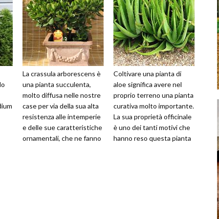
La crassula arborescens è
Coltivare una pianta di
do
una pianta succulenta,
aloe significa avere nel
molto diffusa nelle nostre
proprio terreno una pianta
dium
case per via della sua alta
curativa molto importante.
resistenza alle intemperie
La sua proprietà officinale
e delle sue caratteristiche
è uno dei tanti motivi che
ornamentali, che ne fanno
hanno reso questa pianta
un vero must tr
una delle più app