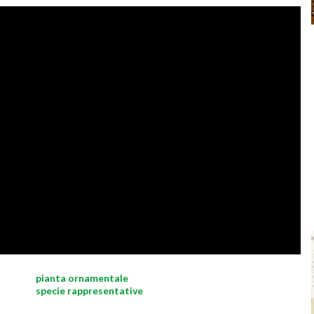
pianta ornamentale
specie rappresentative