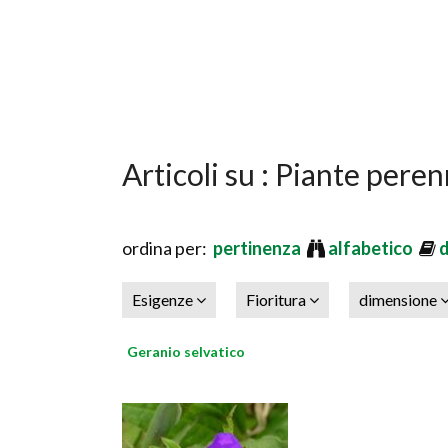
Articoli su : Piante peren
ordina per:
pertinenza
alfabetico
Esigenze
Fioritura
dimensione
Geranio selvatico