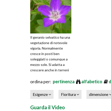
Il geranio selvatico ha una
vegetazione di notevole
vigoria. Normalmente
cresce in posti ben
soleggiati o comunque a
mezzo sole. Si adatta a
crescere anche in terreni
poco fertili o superficiali.
Se i
ordina per:
pertinenza
alfabetico
Esigenze
Fioritura
dimensione
Guarda il Video