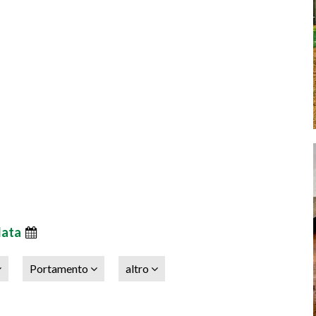
data
Portamento
altro