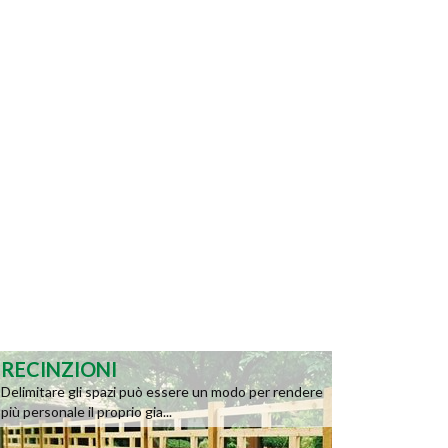
RECINZIONI
Delimitare gli spazi può essere un modo per rendere
più personale il proprio gia...