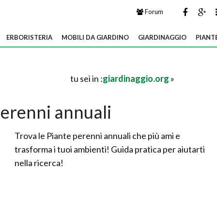
Forum
ERBORISTERIA
MOBILI DA GIARDINO
GIARDINAGGIO
PIANT
tu sei in :
giardinaggio.org
»
perenni annuali
Trova le Piante perenni annuali che più ami e
trasforma i tuoi ambienti! Guida pratica per aiutarti
nella ricerca!