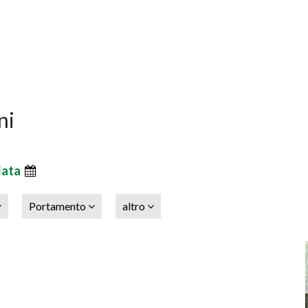
ni
data
Portamento
altro