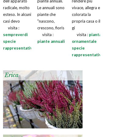
dell'apparato
piante annuali.
rendere più
radicale, molto
Le annuali sono
vivace, allegra e
esteso. In alcuni
piante che
colorata la
casi devo
"nascono,
propria casa o il
visita :
crescono, fioris
gi
sempreverdi
visita :
visita :
pianta
specie
piante annuali
ornamentale
rappresentative
specie
rappresentative
Erica