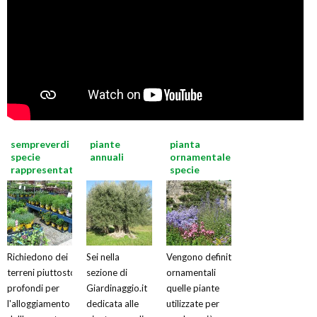
sempreverdi
piante
pianta
specie
annuali
ornamentale
rappresentative
specie
rappresentative
Richiedono dei
Sei nella
Vengono definite
terreni piuttosto
sezione di
ornamentali
profondi per
Giardinaggio.it
quelle piante
l'alloggiamento
dedicata alle
utilizzate per