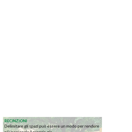
RECINZIONI
Delimitare gli spazi può essere un modo per rendere
più personale il proprio gia...