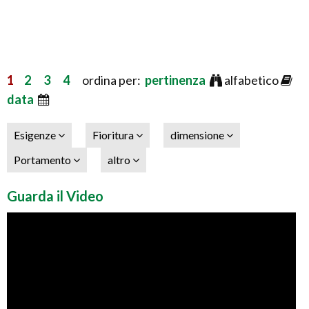
1
2
3
4
ordina per:
pertinenza
alfabetico
data
Esigenze
Fioritura
dimensione
Portamento
altro
Guarda il Video