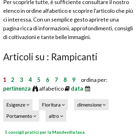
Per scoprirle tutte, è sufficiente consultare il nostro
elenco in ordine alfabetico e scoprire l'articolo che più
ci interessa. Con un semplice gesto aprirete una
pagina ricca di informazioni, approfondimenti, consigli
di coltivazioni e tante belle immagini.
Articoli su : Rampicanti
1
2
3
4
5
6
7
8
9
ordina per:
pertinenza
alfabetico
data
Esigenze
Fioritura
dimensione
Portamento
altro
5 consigli pratici per la Mandevilla laxa