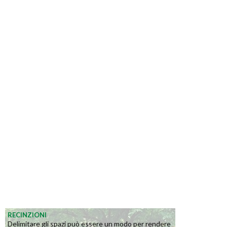
RECINZIONI
Delimitare gli spazi può essere un modo per rendere