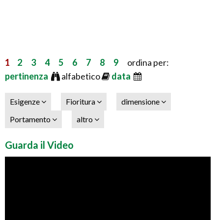
1
2
3
4
5
6
7
8
9
ordina per:
pertinenza
alfabetico
data
Esigenze
Fioritura
dimensione
Portamento
altro
Guarda il Video