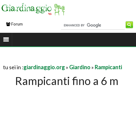
Forum
tu sei in :
giardinaggio.org
»
Giardino
»
Rampicanti
Rampicanti fino a 6 m