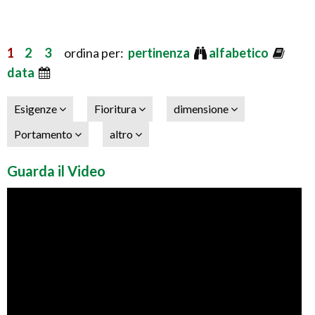
1
2
3
ordina per:
pertinenza
alfabetico
data
Esigenze
Fioritura
dimensione
Portamento
altro
Guarda il Video