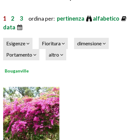
1
2
3
ordina per:
pertinenza
alfabetico
data
Esigenze
Fioritura
dimensione
Portamento
altro
Bouganville