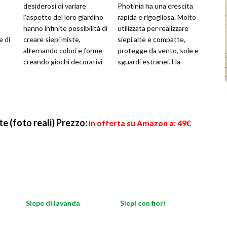
desiderosi di variare
Photinia ha una crescita
l'aspetto del loro giardino
rapida e rigogliosa. Molto
hanno infinite possibilità di
utilizzata per realizzare
e di
creare siepi miste,
siepi alte e compatte,
alternando colori e forme
protegge da vento, sole e
creando giochi decorativi
sguardi estranei. Ha
con gli arbusti. Sono t
bisogno di regolari ed
o
attente
te (foto reali)
Prezzo:
in offerta su Amazon a: 49€
Siepe di lavanda
Siepi con fiori