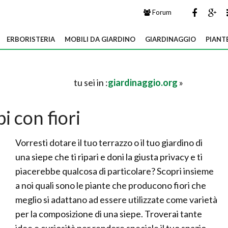
Forum
ERBORISTERIA
MOBILI DA GIARDINO
GIARDINAGGIO
PIANT
tu sei in :
giardinaggio.org
»
pi con fiori
Vorresti dotare il tuo terrazzo o il tuo giardino di
una siepe che ti ripari e doni la giusta privacy e ti
piacerebbe qualcosa di particolare? Scopri insieme
a noi quali sono le piante che producono fiori che
meglio si adattano ad essere utilizzate come varietà
per la composizione di una siepe. Troverai tante