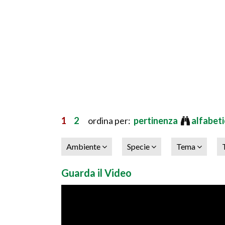
1
2
ordina per:
pertinenza
alfabet
Ambiente
Specie
Tema
Guarda il Video