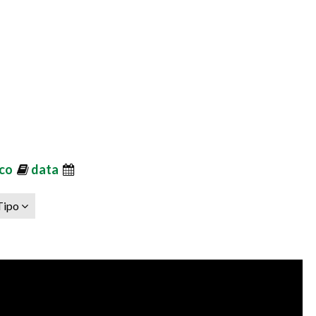
ico
data
Tipo