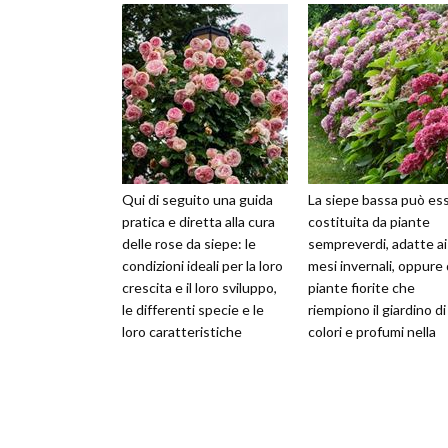
Qui di seguito una guida
La siepe bassa può es
pratica e diretta alla cura
costituita da piante
delle rose da siepe: le
sempreverdi, adatte ai
condizioni ideali per la loro
mesi invernali, oppure
crescita e il loro sviluppo,
piante fiorite che
le differenti specie e le
riempiono il giardino di
loro caratteristiche
colori e profumi nella
peculiari, con qu
stagione primaverile:
alternando le d