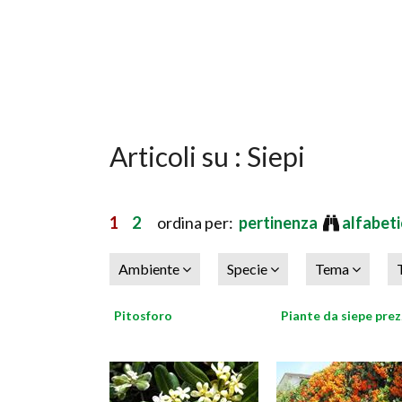
Articoli su : Siepi
1
2
ordina per:
pertinenza
alfabet
Ambiente
Specie
Tema
Pitosforo
Piante da siepe prez