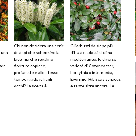
Chi non desidera una serie
Gli arbusti da siepe più
o una
di siepi che schermino la
diffusi e adatti al clima
luce, ma che regalino
mediterraneo, le diverse
are
fioriture copiose,
varietà di Cotoneaster,
profumate e allo stesso
Forsythia x intermedia,
tempo gradevoli agli
Evonimo, Hibiscus syriacus
occhi? La scelta è
e tante altre ancora. Le
e,
piuttosto ampia e, in base
caratteristiche delle di
all’esposizione