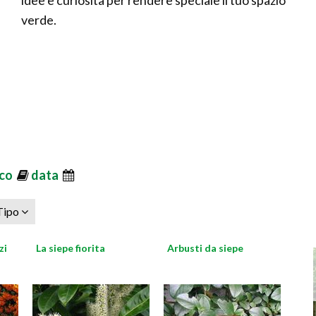
idee e curiosità per rendere speciale il tuo spazio
verde.
ico
data
Tipo
zi
La siepe fiorita
Arbusti da siepe