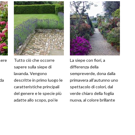
sere
Tutto ciò che occorre
La siepe con fiori, a
sapere sulla siepe di
differenza della
lavanda. Vengono
sempreverde, dona dalla
 da
descritte in primo luogo le
primavera all'autunno uno
caratteristiche principali
spettacolo di colori, dal
del genere e le specie più
verde chiaro della foglia
adatte allo scopo, poi le
nuova, al colore brillante
esigenze colturali in fatto
del petalo e del pistillo;
di
decor