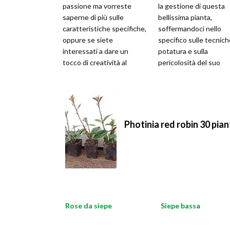
passione ma vorreste
la gestione di questa
saperne di più sulle
bellissima pianta,
caratteristiche specifiche,
soffermandoci nello
oppure se siete
specifico sulle tecnich
interessati a dare un
potatura e sulla
tocco di creatività al
pericolosità del suo
giardino, è importante
veleno, ignorato dalla
conoscere le carat
maggior parte di color
Photinia red robin 30 pian
Rose da siepe
Siepe bassa