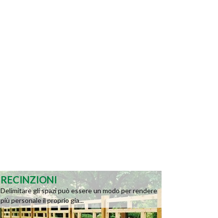
RECINZIONI
Delimitare gli spazi può essere un modo per rendere
più personale il proprio gia...