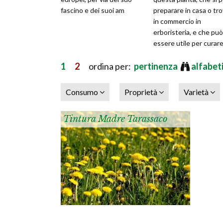
fascino e dei suoi am
preparare in casa o tr
in commercio in
erboristeria, e che può
essere utile per curar
diversi malanni e sinto
1
2
ordina per:
pertinenza
alfabet
Consumo
Proprietà
Varietà
Tintura Madre Tarassaco