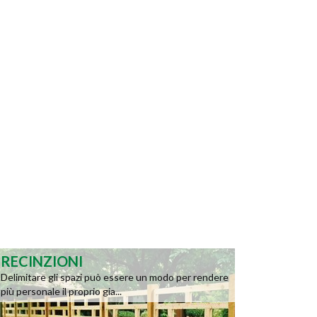
RECINZIONI
Delimitare gli spazi può essere un modo per rendere
più personale il proprio gia...