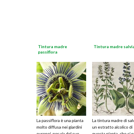
Tintura madre
Tintura madre salvi
passiflora
La passiflora è una pianta
La tintura madre di sal
molto diffusa nei giardini
un estratto alcolico di
europei, per via del suo
questa pianta, che si 