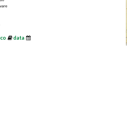
ovare
e
mi di
ico
data