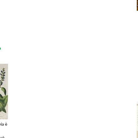
a
via è
può