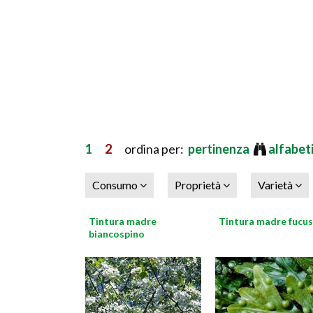
1
2
ordina per:
pertinenza
alfabet
Consumo
Proprietà
Varietà
Tintura madre
Tintura madre fucus
biancospino