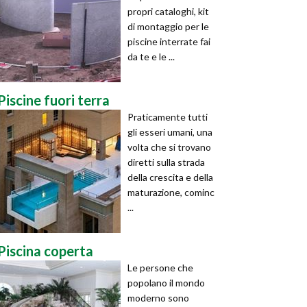
propri cataloghi, kit
di montaggio per le
piscine interrate fai
da te e le ...
Piscine fuori terra
Praticamente tutti
gli esseri umani, una
volta che si trovano
diretti sulla strada
della crescita e della
maturazione, cominc
...
Piscina coperta
Le persone che
popolano il mondo
moderno sono