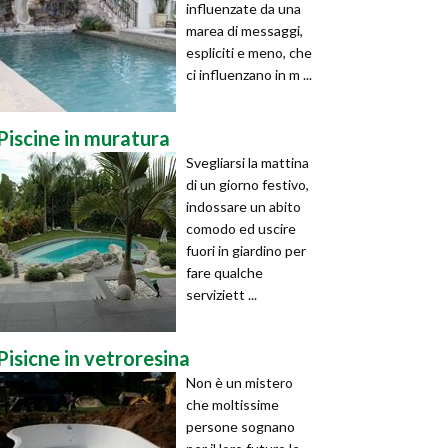
influenzate da una
marea di messaggi,
espliciti e meno, che
ci influenzano in m ...
Piscine in muratura
Svegliarsi la mattina
di un giorno festivo,
indossare un abito
comodo ed uscire
fuori in giardino per
fare qualche
serviziett ...
Pisicne in vetroresina
Non è un mistero
che moltissime
persone sognano