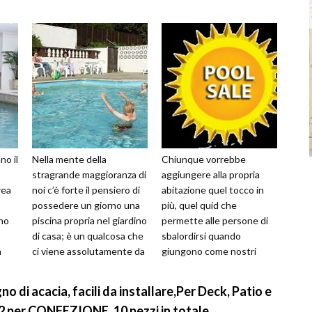
no il
Nella mente della
Chiunque vorrebbe
stragrande maggioranza di
aggiungere alla propria
rea
noi c’è forte il pensiero di
abitazione quel tocco in
possedere un giorno una
più, quel quid che
ano
piscina propria nel giardino
permette alle persone di
di casa; è un qualcosa che
sbalordirsi quando
a
ci viene assolutamente da
giungono come nostri
za
dentro, sia perché na...
ospiti, oppure quello
stesso quid che permette
gno di acacia, facili da installare,Per Deck, Patio e
in...
m2 per CONFEZIONE, 10 pezzi in totale.