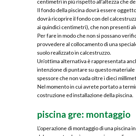
centimetri in più rispetto all'altezza che de
Il fondo della piscina dovrà essere oggetto 
dovrà ricoprire il fondo con del calcestruz
ai quindici centimetri), che non presenti alcu
Per fare in modo che non si possano verificar
provvedere al collocamento di una speciale
suolo realizzato in calcestruzzo.
Un'ottima alternativa è rappresentata anche 
intenzione di puntare su questo materiale 
spessore che non vada oltre i dieci millimet
Nel momento in cui avrete portato a termin
costruzione ed installazione della piscina.
piscina gre: montaggio
L'operazione di montaggio di una piscina in