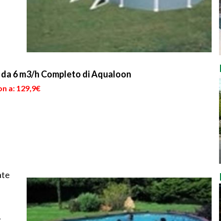
a da 6 m3/h Completo di Aqualoon
n a: 129,9€
ate
.