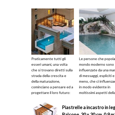
Praticamente tutti gli
Le persone che popola
esseri umani, una volta
mondo moderno sono
che si trovano diretti sulla
influenzate da una ma
strada della crescita e
di messaggi, espliciti e
della maturazione,
meno, che ci influenz
cominciano a pensare ed a
in modo evidente in
progettare il loro futuro:
moltissimi aspetti dell
l’università, il lavoro, l’a...
nostra vita, anche sen
che noi l...
Piastrelle a incastro in le
Balcone, 30 x 30 cm, 0,9 