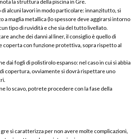
nota la struttura della piscina in Gre.
di alcuni lavori in modo particolare: innanzitutto, si
zo a maglia metallica (lo spessore deve aggirarsi intorno
n tipo di ruvidità e che sia del tutto livellato.
e anche dei danni al liner, il consiglio è quello di
 coperta con funzione protettiva, sopra rispetto al
dai fogli di polistirolo espanso: nel caso in cui si abbia
di copertura, ovviamente si dovrà rispettare uno
ri.
e lo scavo, potrete procedere con la fase della
 gre si caratterizza per non avere molte complicazioni,