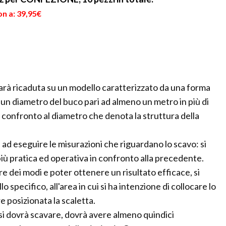
n a: 39,95€
 sarà ricaduta su un modello caratterizzato da una forma
 un diametro del buco pari ad almeno un metro in più di
n confronto al diametro che denota la struttura della
ad eseguire le misurazioni che riguardano lo scavo: si
iù pratica ed operativa in confronto alla precedente.
e dei modi e poter ottenere un risultato efficace, si
o specifico, all'area in cui si ha intenzione di collocare lo
e posizionata la scaletta.
 si dovrà scavare, dovrà avere almeno quindici