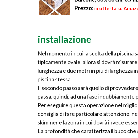
Prezzo:
in offerta su Amazo
installazione
Nel momento in cui la scelta della piscina
tipicamente ovale, allora si dovrà misurare
lunghezza e due metri in più di larghezza i
piscina stessa.
Il secondo passo sarà quello di provvedere 
passa, quindi, ad una fase indubbiamente p
Per eseguire questa operazione nel miglior
consiglia di fare particolare attenzione, nell
skimmer e la zona in cui dovrà invece esser
La profondità che caratterizza il buco che