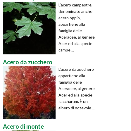
L’acero campestre,
denominato anche
acero oppio,
appartiene alla
famiglia delle
Aceracee, al genere
Acer ed alla specie
campe ...
Acero da zucchero
L’acero da zucchero
appartiene alla
famiglia delle
Aceracee, al genere
Acer ed alla specie
saccharum. È un
albero di notevole ...
Acero di monte