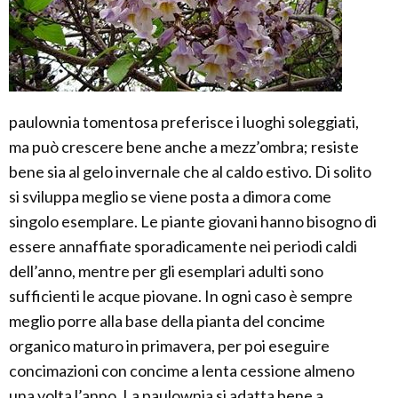
paulownia tomentosa preferisce i luoghi soleggiati,
ma può crescere bene anche a mezz’ombra; resiste
bene sia al gelo invernale che al caldo estivo. Di solito
si sviluppa meglio se viene posta a dimora come
singolo esemplare. Le piante giovani hanno bisogno di
essere annaffiate sporadicamente nei periodi caldi
dell’anno, mentre per gli esemplari adulti sono
sufficienti le acque piovane. In ogni caso è sempre
meglio porre alla base della pianta del concime
organico maturo in primavera, per poi eseguire
concimazioni con concime a lenta cessione almeno
una volta l’anno. La paulownia si adatta bene a