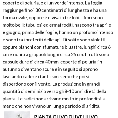
coperte di peluria, e di un verde intenso. La foglia
raggiunge fino i 30 centimetri di lunghezza e ha una
forma ovale, oppure è divisa in tre lobi. I fiori sono
molto belli: tubulosi ed ermafroditi, nascono tra aprile
e giugno, prima delle foglie, hanno un profumo intenso
e sono tra i preferiti delle api. Di solito sono violetti,
oppure bianchi con sfumature bluastre, lunghi circa 6
cm e riuniti a grappoli lunghi circa 25 cm. I frutti sono
capsule dure di circa 40 mm, coperte di peluria: in
autunno diventano scure e in seguito si aprono
lasciando cadere i tantissimi semi che poi si
disperdono con il vento. La produzione in grandi
quantità di semi inizia verso gli 8-10 anni di età della
pianta. Le radici non arrivano molto in profondità, a
meno che non vivano un lungo periodo di aridità.
PIANTA OLIVO OLIVE ULIVO