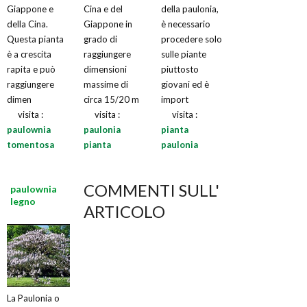
Giappone e
Cina e del
della paulonia,
della Cina.
Giappone in
è necessario
Questa pianta
grado di
procedere solo
è a crescita
raggiungere
sulle piante
rapita e può
dimensioni
piuttosto
raggiungere
massime di
giovani ed è
dimen
circa 15/20 m
import
visita :
visita :
visita :
paulownia
paulonia
pianta
tomentosa
pianta
paulonia
COMMENTI SULL'
paulownia
legno
ARTICOLO
La Paulonia o