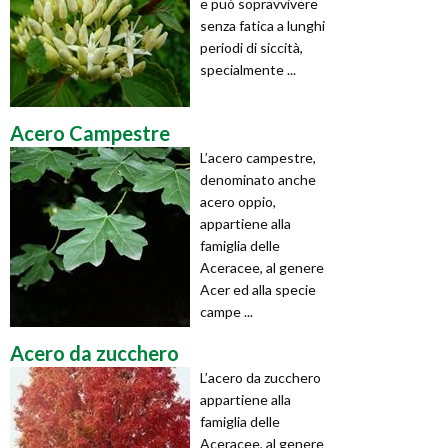
e può sopravvivere
senza fatica a lunghi
periodi di siccità,
specialmente ...
Acero Campestre
L’acero campestre,
denominato anche
acero oppio,
appartiene alla
famiglia delle
Aceracee, al genere
Acer ed alla specie
campe ...
Acero da zucchero
L’acero da zucchero
appartiene alla
famiglia delle
Aceracee, al genere