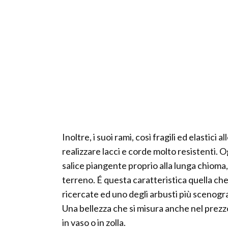
Inoltre, i suoi rami, così fragili ed elastic
realizzare lacci e corde molto resistenti. 
salice piangente proprio alla lunga chioma,
terreno. É questa caratteristica quella che 
ricercate ed uno degli arbusti più scenograf
Una bellezza che si misura anche nel prez
in vaso o in zolla.