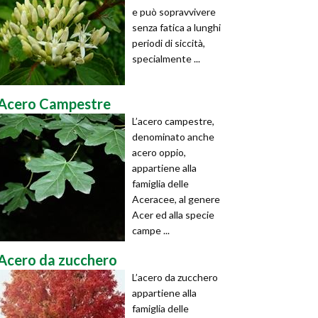
e può sopravvivere
senza fatica a lunghi
periodi di siccità,
specialmente ...
Acero Campestre
L’acero campestre,
denominato anche
acero oppio,
appartiene alla
famiglia delle
Aceracee, al genere
Acer ed alla specie
campe ...
Acero da zucchero
L’acero da zucchero
appartiene alla
famiglia delle