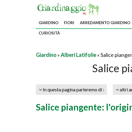
GIARDINO
FIORI
ARREDAMENTO GIARDINO
CURIOSITÀ
Giardino
»
Alberi Latifolie
» Salice piange
Salice p
In questa pagina parleremo di :
altri a
Salice piangente: l'origi