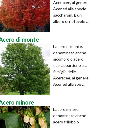
Aceracee, al genere
Acer ed alla specie
saccharum. È un
albero di notevole ...
Acero di monte
L’acero di monte,
denominato anche
sicomoro o acero
fico, appartiene alla
famiglia delle
Aceracee, al genere
Acer ed alla spe ...
Acero minore
L’acero minore,
denominato anche
acero trilobo o