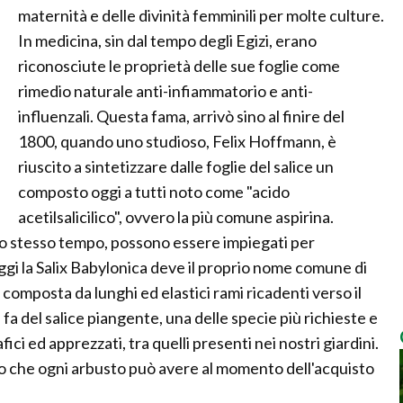
maternità e delle divinità femminili per molte culture.
In medicina, sin dal tempo degli Egizi, erano
riconosciute le proprietà delle sue foglie come
rimedio naturale anti-infiammatorio e anti-
influenzali. Questa fama, arrivò sino al finire del
1800, quando uno studioso, Felix Hoffmann, è
riuscito a sintetizzare dalle foglie del salice un
composto oggi a tutti noto come "acido
acetilsalicilico", ovvero la più comune aspirina.
i allo stesso tempo, possono essere impiegati per
Oggi la Salix Babylonica deve il proprio nome comune di
 composta da lunghi ed elastici rami ricadenti verso il
fa del salice piangente, una delle specie più richieste e
ici ed apprezzati, tra quelli presenti nei nostri giardini.
zo che ogni arbusto può avere al momento dell'acquisto