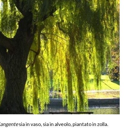
piangente
sia in vaso, sia in alveolo, piantato in zolla.