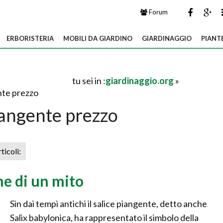
Forum
ERBORISTERIA
MOBILI DA GIARDINO
GIARDINAGGIO
PIANT
tu sei in :
giardinaggio.org
»
nte prezzo
iangente prezzo
rticoli:
ne di un mito
Sin dai tempi antichi il salice piangente, detto anche
Salix babylonica, ha rappresentato il simbolo della