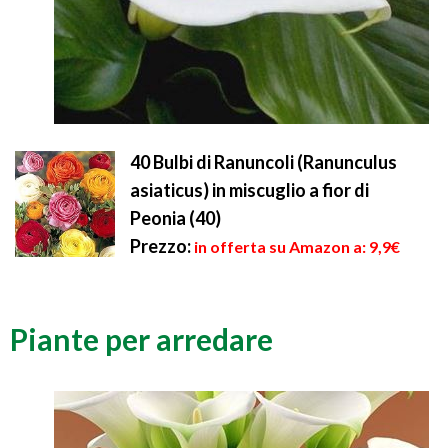
40 Bulbi di Ranuncoli (Ranunculus
asiaticus) in miscuglio a fior di
Peonia (40)
Prezzo:
in offerta su Amazon a: 9,9€
Piante per arredare