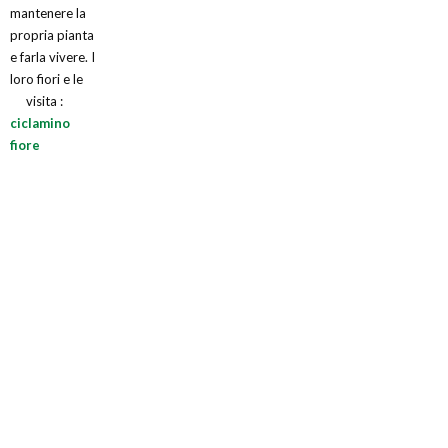
mantenere la
propria pianta
e farla vivere. I
loro fiori e le
visita :
ciclamino
fiore