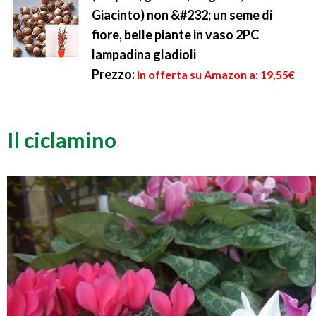
Giacinto) non &#232; un seme di
fiore, belle piante in vaso 2PC
lampadina gladioli
Prezzo:
in offerta su Amazon a: 19,55€
Il ciclamino