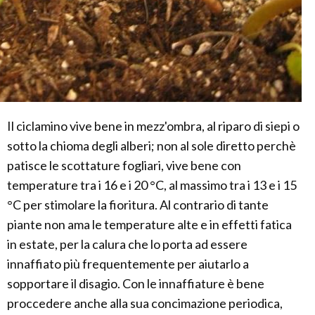
Il ciclamino vive bene in mezz'ombra, al riparo di siepi o
sotto la chioma degli alberi; non al sole diretto perchè
patisce le scottature fogliari, vive bene con
temperature tra i 16 e i 20 °C, al massimo tra i 13 e i 15
°C per stimolare la fioritura. Al contrario di tante
piante non ama le temperature alte e in effetti fatica
in estate, per la calura che lo porta ad essere
innaffiato più frequentemente per aiutarlo a
sopportare il disagio. Con le innaffiature è bene
proccedere anche alla sua concimazione periodica,