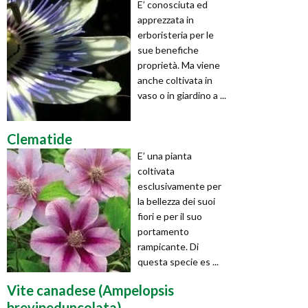
E’ conosciuta ed
apprezzata in
erboristeria per le
sue benefiche
proprietà. Ma viene
anche coltivata in
vaso o in giardino a ...
Clematide
E’ una pianta
coltivata
esclusivamente per
la bellezza dei suoi
fiori e per il suo
portamento
rampicante. Di
questa specie es ...
Vite canadese (Ampelopsis
brevipeduncolata)