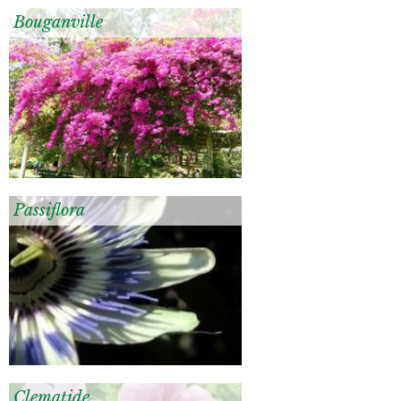
Bouganville
Passiflora
Clematide