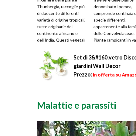
Thunbergia, raccoglie più
denominato Ipomea,
di duecento differenti
comprende centinaia d
varietà di origine tropicali,
specie differenti,
tutte originarie del
appartenente alla fami
continente africano e
delle Convolvulaceae.
dell'India. Questi vegetali
Piante rampicanti in v
appartengono alla famiglia
da coltivare a scopo
...
ornamentale, per la ...
Set di 3&#160;vetro Discoi
giardini Wall Decor
Prezzo:
in offerta su Amazo
Malattie e parassiti