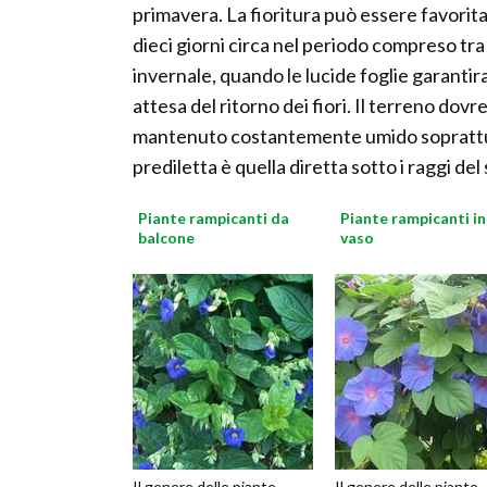
primavera. La fioritura può essere favorita
dieci giorni circa nel periodo compreso tra
invernale, quando le lucide foglie garanti
attesa del ritorno dei fiori. Il terreno do
mantenuto costantemente umido soprattutto
prediletta è quella diretta sotto i raggi del 
Piante rampicanti da
Piante rampicanti in
balcone
vaso
Il genere delle piante
Il genere delle piante