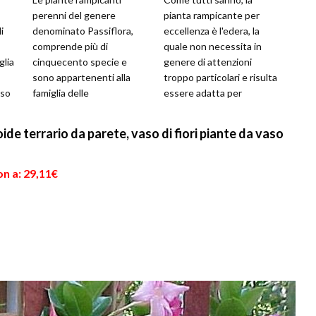
perenni del genere
pianta rampicante per
i
denominato Passiflora,
eccellenza è l'edera, la
comprende più di
quale non necessita in
glia
cinquecento specie e
genere di attenzioni
sono appartenenti alla
troppo particolari e risulta
aso
famiglia delle
essere adatta per
Passifloraceae. Originarie
abbellire un angolo del
del Sudamerica sono
vostro terrazzo, ...
de terrario da parete, vaso di fiori piante da vaso
sempreverdi da...
n a: 29,11€