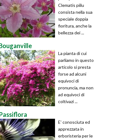
Clematis piilu
consista nella sua
speciale doppia
fioritura, anche la
bellezza dei ...
Bouganville
La pianta di cui
parliamo in questo
articolo si presta
forse ad alcuni
equivoci di
pronuncia, ma non
ad equivoci di
coltivazi ...
Passiflora
E’ conosciuta ed
apprezzata in
erboristeria per le