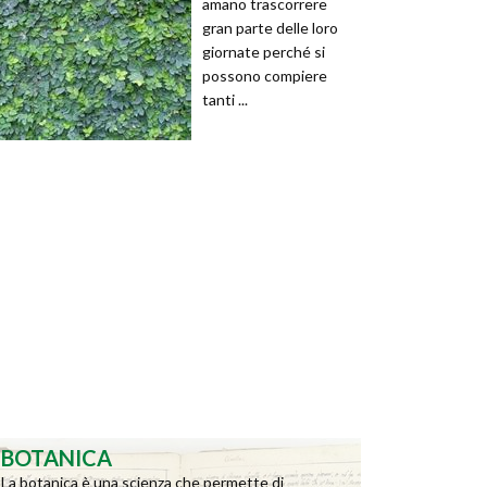
amano trascorrere
gran parte delle loro
giornate perché si
possono compiere
tanti ...
BOTANICA
La botanica è una scienza che permette di