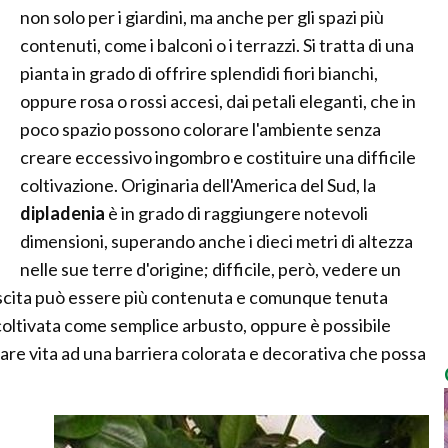
non solo per i giardini, ma anche per gli spazi più
contenuti, come i balconi o i terrazzi. Si tratta di una
pianta in grado di offrire splendidi fiori bianchi,
oppure rosa o rossi accesi, dai petali eleganti, che in
poco spazio possono colorare l'ambiente senza
creare eccessivo ingombro e costituire una difficile
coltivazione. Originaria dell'America del Sud, la
dipladenia
è in grado di raggiungere notevoli
dimensioni, superando anche i dieci metri di altezza
nelle sue terre d'origine; difficile, però, vedere un
rescita può essere più contenuta e comunque tenuta
oltivata come semplice arbusto, oppure è possibile
dare vita ad una barriera colorata e decorativa che possa