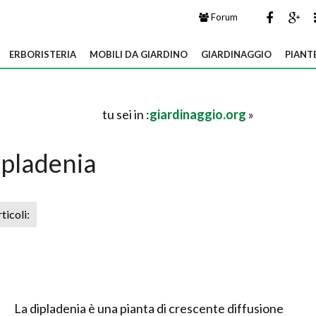
Forum
ERBORISTERIA
MOBILI DA GIARDINO
GIARDINAGGIO
PIANT
tu sei in :
giardinaggio.org
»
pladenia
rticoli:
La dipladenia è una pianta di crescente diffusione