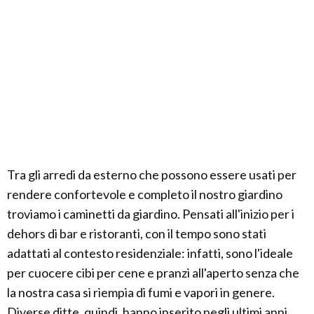
Tra gli arredi da esterno che possono essere usati per
rendere confortevole e completo il nostro giardino
troviamo i caminetti da giardino. Pensati all'inizio per i
dehors di bar e ristoranti, con il tempo sono stati
adattati al contesto residenziale: infatti, sono l'ideale
per cuocere cibi per cene e pranzi all'aperto senza che
la nostra casa si riempia di fumi e vapori in genere.
Diverse ditte, quindi, hanno inserito negli ultimi anni