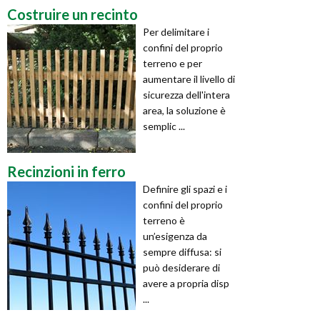
Costruire un recinto
Per delimitare i
confini del proprio
terreno e per
aumentare il livello di
sicurezza dell'intera
area, la soluzione è
semplic ...
Recinzioni in ferro
Definire gli spazi e i
confini del proprio
terreno è
un’esigenza da
sempre diffusa: si
può desiderare di
avere a propria disp
...