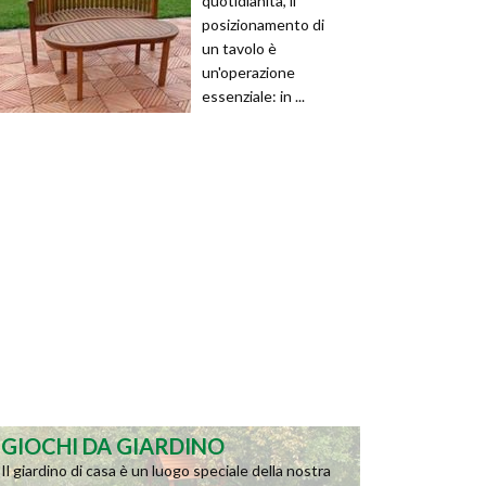
quotidianità, il
posizionamento di
un tavolo è
un'operazione
essenziale: in ...
GIOCHI DA GIARDINO
Il giardino di casa è un luogo speciale della nostra