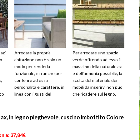
azi
Arredare la propria
Per arredare uno spazio
no
abitazione non è solo un
verde offrendo ad esso il
modo per renderla
massimo della naturalezza
funzionale, ma anche per
e dell'armonia possibile, la
e,
conferire ad essa
scelta del materiale dei
personalità e carattere, in
mobili da inserirvi non può
co
linea con i gusti del
che ricadere sul legno,
ria
proprietario, che la
elemento presente ...
renderà unica. Stessa f...
ax, in legno pieghevole, cuscino imbottito Colore
n a: 37,84€