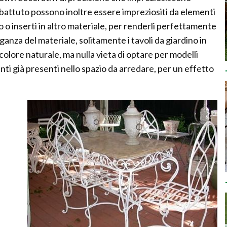
ro battuto possono inoltre essere impreziositi da elementi
o o inserti in altro materiale, per renderli perfettamente
leganza del materiale, solitamente i tavoli da giardino in
olore naturale, ma nulla vieta di optare per modelli
ti già presenti nello spazio da arredare, per un effetto