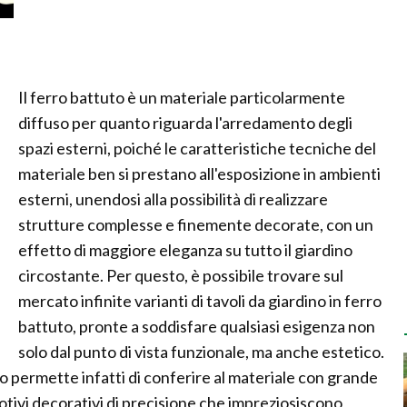
Il ferro battuto è un materiale particolarmente
diffuso per quanto riguarda l'arredamento degli
spazi esterni, poiché le caratteristiche tecniche del
materiale ben si prestano all'esposizione in ambienti
esterni, unendosi alla possibilità di realizzare
strutture complesse e finemente decorate, con un
effetto di maggiore eleganza su tutto il giardino
circostante. Per questo, è possibile trovare sul
mercato infinite varianti di tavoli da giardino in ferro
battuto, pronte a soddisfare qualsiasi esigenza non
solo dal punto di vista funzionale, ma anche estetico.
o permette infatti di conferire al materiale con grande
tivi decorativi di precisione che impreziosiscono