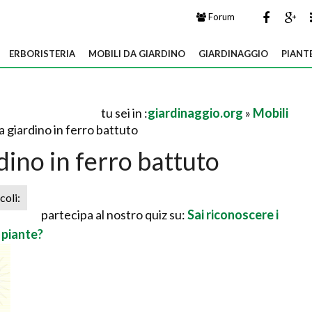
Forum
ERBORISTERIA
MOBILI DA GIARDINO
GIARDINAGGIO
PIANT
tu sei in :
giardinaggio.org
»
Mobili
a giardino in ferro battuto
dino in ferro battuto
icoli:
partecipa al nostro quiz su:
Sai riconoscere i
e piante?