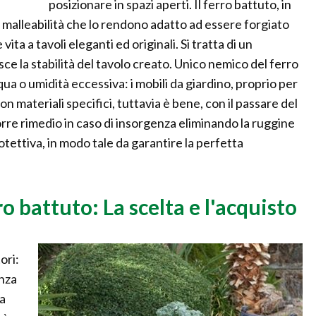
posizionare in spazi aperti. Il ferro battuto, in
i malleabilità che lo rendono adatto ad essere forgiato
ta a tavoli eleganti ed originali. Si tratta di un
e la stabilità del tavolo creato. Unico nemico del ferro
qua o umidità eccessiva: i mobili da giardino, proprio per
materiali specifici, tuttavia è bene, con il passare del
orre rimedio in caso di insorgenza eliminando la ruggine
tettiva, in modo tale da garantire la perfetta
ro battuto: La scelta e l'acquisto
ori:
anza
ta