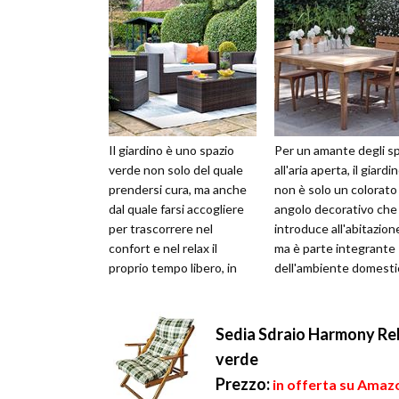
Il giardino è uno spazio
Per un amante degli sp
verde non solo del quale
all'aria aperta, il giardi
prendersi cura, ma anche
non è solo un colorato
dal quale farsi accogliere
angolo decorativo che
per trascorrere nel
introduce all'abitazion
confort e nel relax il
ma è parte integrante
proprio tempo libero, in
dell'ambiente domesti
una dimensione tranquilla
nel quale vivere la prop
e ri...
...
Sedia Sdraio Harmony Rel
verde
Prezzo:
in offerta su Amazo