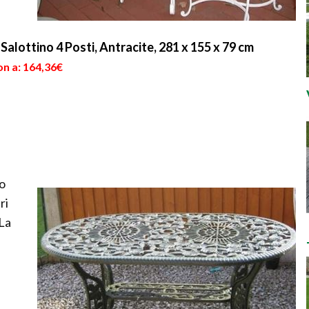
Salottino 4 Posti, Antracite, 281 x 155 x 79 cm
on a: 164,36€
no
ri
 La
i