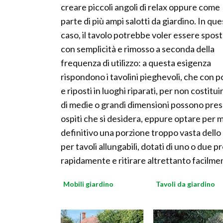
creare piccoli angoli di relax oppure come
parte di più ampi salotti da giardino. In que
caso, il tavolo potrebbe voler essere spos
con semplicità e rimosso a seconda della
frequenza di utilizzo: a questa esigenza
rispondono i tavolini pieghevoli, che con 
e riposti in luoghi riparati, per non costitui
di medie o grandi dimensioni possono presen
ospiti che si desidera, eppure optare per m
definitivo una porzione troppo vasta dello 
per tavoli allungabili, dotati di uno o due
rapidamente e ritirare altrettanto facilmen
Mobili giardino
Tavoli da giardino