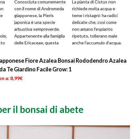
una
Conosciuta comunemente
La pianta di Cistus non
on
con il nome di Andromeda
richiede molta acqua e
ie
giapponese, la Pieris
teme i ristagni: ha radici
japonica è una specie
delicate che, così come
arbustiva sempreverde.
non amano l'espianto
ole,
Appartenente alla famiglia
ripetuto, tollerano male
tto
delle Ericaceae, questa
anche l'accumulo d'acqua.
nsai
pianta è originaria del
È opportuno, quindi,
continente...
abbeverar...
Giapponese Fiore Azalea Bonsai Rododendro Azalea
 da Te Giardino Facile Grow: 1
n a: 8,99€
er il bonsai di abete