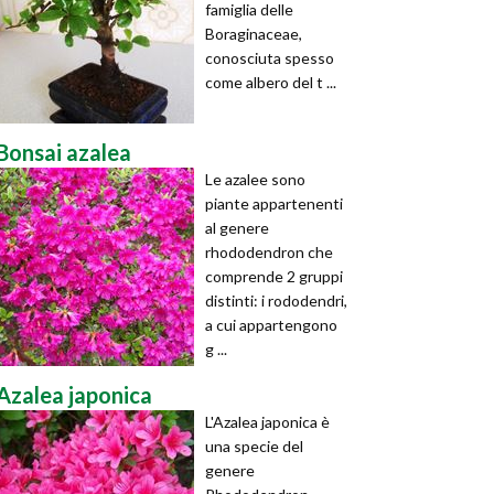
famiglia delle
Boraginaceae,
conosciuta spesso
come albero del t ...
Bonsai azalea
Le azalee sono
piante appartenenti
al genere
rhododendron che
comprende 2 gruppi
distinti: i rododendri,
a cui appartengono
g ...
Azalea japonica
L'Azalea japonica è
una specie del
genere