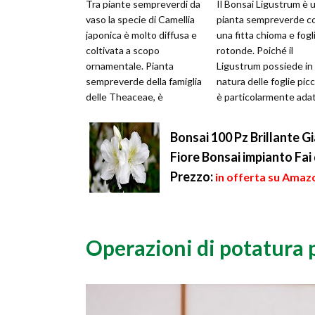
Tra piante sempreverdi da
Il Bonsai Ligustrum è 
vaso la specie di Camellia
pianta sempreverde c
japonica è molto diffusa e
una fitta chioma e fogl
coltivata a scopo
rotonde. Poiché il
ornamentale. Pianta
Ligustrum possiede in
sempreverde della famiglia
natura delle foglie picc
delle Theaceae, è
è particolarmente ada
originaria del continente
alla realizzazione di bo
asiatico. I...
p...
Bonsai 100 Pz Brillante 
Fiore Bonsai impianto Fai
Prezzo:
in offerta su Amazo
Operazioni di potatura p