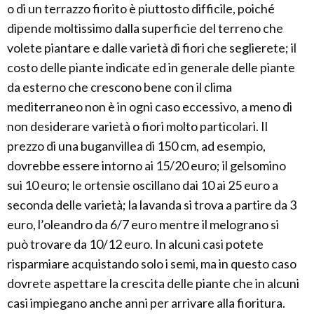
o di un terrazzo fiorito è piuttosto difficile, poiché
dipende moltissimo dalla superficie del terreno che
volete piantare e dalle varietà di fiori che seglierete; il
costo delle piante indicate ed in generale delle piante
da esterno che crescono bene con il clima
mediterraneo non è in ogni caso eccessivo, a meno di
non desiderare varietà o fiori molto particolari. Il
prezzo di una buganvillea di 150 cm, ad esempio,
dovrebbe essere intorno ai 15/20 euro; il gelsomino
sui 10 euro; le ortensie oscillano dai 10 ai 25 euro a
seconda delle varietà; la lavanda si trova a partire da 3
euro, l’oleandro da 6/7 euro mentre il melograno si
può trovare da 10/12 euro. In alcuni casi potete
risparmiare acquistando solo i semi, ma in questo caso
dovrete aspettare la crescita delle piante che in alcuni
casi impiegano anche anni per arrivare alla fioritura.