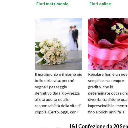
Fiori matrimonio
Fiori online
Il matrimonio è il giorno più
Regalare fiori è un ges
bello della vita, perché
semplice ma sempre
segna il passaggio
gradito, che in
definitivo dalla giovinezza
determinate occasioni
all’età adulta ed alle
diventa tradizione qua
responsabilità della vita di
imprescindibile: mentr
coppia. Certo, oggi, con i
fino a pochi anni fa la
tempi terribili che...
distanza era un ostaco
questo tipo di pe...
J&J Confezione da 20 Semi