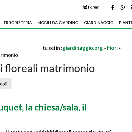
Forum
ERBORISTERIA
MOBILI DA GIARDINO
GIARDINAGGIO
PIANT
tu sei in :
giardinaggio.org
»
Fiori
»
trimonio
 floreali matrimonio
icoli:
quet, la chiesa/sala, il