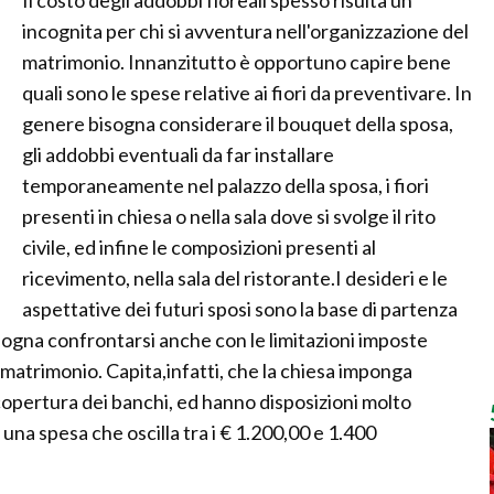
Il costo degli addobbi floreali spesso risulta un'
incognita per chi si avventura nell'organizzazione del
matrimonio. Innanzitutto è opportuno capire bene
quali sono le spese relative ai fiori da preventivare. In
genere bisogna considerare il bouquet della sposa,
gli addobbi eventuali da far installare
temporaneamente nel palazzo della sposa, i fiori
presenti in chiesa o nella sala dove si svolge il rito
civile, ed infine le composizioni presenti al
ricevimento, nella sala del ristorante.I desideri e le
aspettative dei futuri sposi sono la base di partenza
sogna confrontarsi anche con le limitazioni imposte
il matrimonio. Capita,infatti, che la chiesa imponga
copertura dei banchi, ed hanno disposizioni molto
a spesa che oscilla tra i € 1.200,00 e 1.400