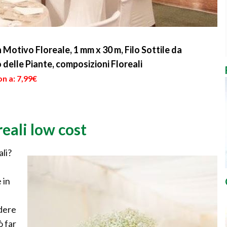
n Motivo Floreale, 1 mm x 30 m, Filo Sottile da
delle Piante, composizioni Floreali
n a: 7,99€
reali low cost
ali?
 in
edere
ò far