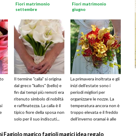
Fiori matrimonio
Fiori matrimonio
settembre
giugno
to
Il termine "calla" si origina
La primavera inoltrata e gli
dal greco "kallos" (bello) e
inizi dell’estate sono i
fin dai tempi più remoti era
periodi migliori per
ritenuto simbolo di nobiltà
organizzare le nozze. La
si
e raffinatezza. La calla è il
temperatura ancora non è
e
tipico fiore della sposa non
troppo elevata e il freddo
solo per il suo indiscuti...
dell’inverno oramai è alle
lo a
spalle. La varietà di...
 Fagiolo magico fagioli magici idea regalo