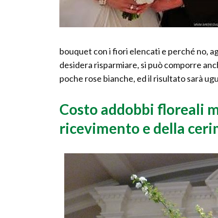
bouquet con i fiori elencati e perché no, ag
desidera risparmiare, si può comporre anc
poche rose bianche, ed il risultato sarà u
Costo addobbi floreali 
ricevimento e della ceri