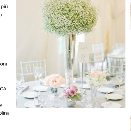
 più
o
ioni
nta
la
olina