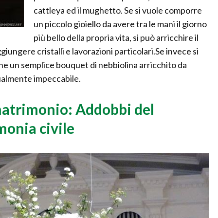
cattleya ed il mughetto. Se si vuole comporre
un piccolo gioiello da avere tra le mani il giorno
più bello della propria vita, si può arricchire il
giungere cristalli e lavorazioni particolari.Se invece si
he un semplice bouquet di nebbiolina arricchito da
gualmente impeccabile.
matrimonio: Addobbi del
monia civile