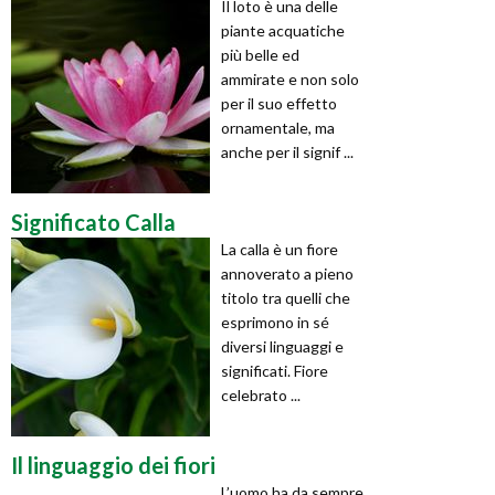
Il loto è una delle
piante acquatiche
più belle ed
ammirate e non solo
per il suo effetto
ornamentale, ma
anche per il signif ...
Significato Calla
La calla è un fiore
annoverato a pieno
titolo tra quelli che
esprimono in sé
diversi linguaggi e
significati. Fiore
celebrato ...
Il linguaggio dei fiori
L’uomo ha da sempre