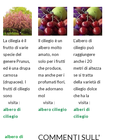
La ciliegia è il
Il ciliegio è un
L’albero di
frutto di varie
albero molto
ciliegio può
specie del
amato, non
raggiungere
genere Prunus,
solo per i frutti
anche i 20
ed è una drupa
che produce,
metri di altezza
carnosa
ma anche per i
se si tratta
(drupacee). I
profumati fiori,
della varietà di
frutti di ciliegio
che adornano
ciliegio dolce
sono
mol
che ha la
visita :
visita :
visita :
albero di
albero ciliegio
alberi di
ciliegio
ciliegio
COMMENTI SULL'
albero di