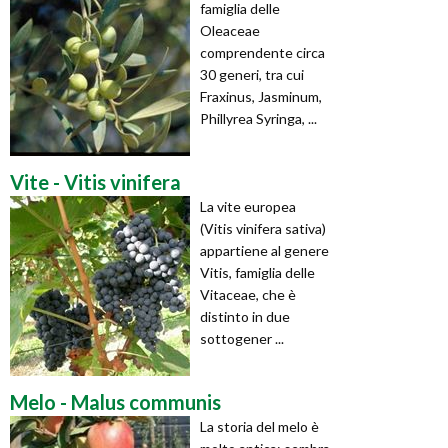
famiglia delle
Oleaceae
comprendente circa
30 generi, tra cui
Fraxinus, Jasminum,
Phillyrea Syringa, ...
Vite - Vitis vinifera
La vite europea
(Vitis vinifera sativa)
appartiene al genere
Vitis, famiglia delle
Vitaceae, che è
distinto in due
sottogener ...
Melo - Malus communis
La storia del melo è