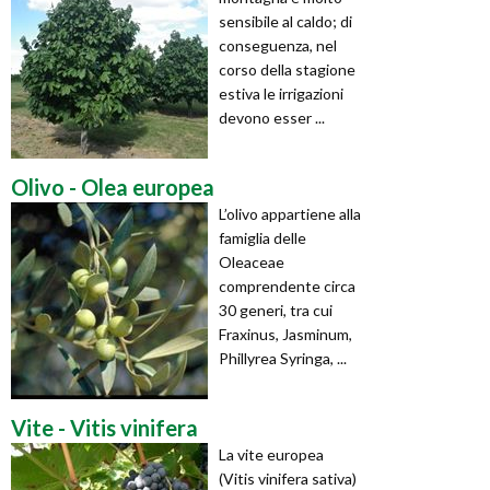
sensibile al caldo; di
conseguenza, nel
corso della stagione
estiva le irrigazioni
devono esser ...
Olivo - Olea europea
L’olivo appartiene alla
famiglia delle
Oleaceae
comprendente circa
30 generi, tra cui
Fraxinus, Jasminum,
Phillyrea Syringa, ...
Vite - Vitis vinifera
La vite europea
(Vitis vinifera sativa)