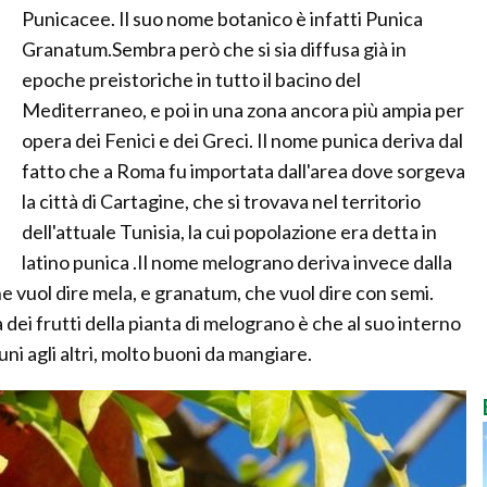
Punicacee. Il suo nome botanico è infatti Punica
Granatum.Sembra però che si sia diffusa già in
epoche preistoriche in tutto il bacino del
Mediterraneo, e poi in una zona ancora più ampia per
opera dei Fenici e dei Greci. Il nome punica deriva dal
fatto che a Roma fu importata dall'area dove sorgeva
la città di Cartagine, che si trovava nel territorio
dell'attuale Tunisia, la cui popolazione era detta in
latino punica .Il nome melograno deriva invece dalla
che vuol dire mela, e granatum, che vuol dire con semi.
a dei frutti della pianta di melograno è che al suo interno
uni agli altri, molto buoni da mangiare.