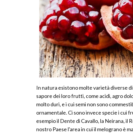
In natura esistono molte varietà diverse di
sapore dei loro frutti, come acidi, agro dol
molto duri, e i cui semi non sono commesti
ornamentale. Ci sono invece specie i cui fru
esempio il Dente di Cavallo, la Neirana, il
nostro Paese l'area in cui il melograno è ma