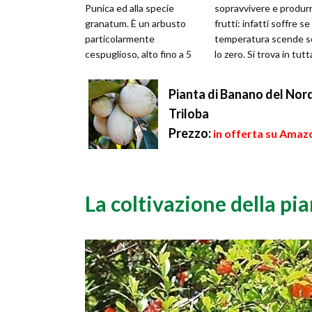
Punica ed alla specie
sopravvivere e produr
granatum. È un arbusto
frutti: infatti soffre se 
particolarmente
temperatura scende s
cespuglioso, alto fino a 5
lo zero. Si trova in tutt
m, con un tronco tortuoso,
penisola italiana ed...
screpolato e ramific...
Pianta di Banano del Nor
Triloba
Prezzo:
in offerta su Amazo
La coltivazione della pi