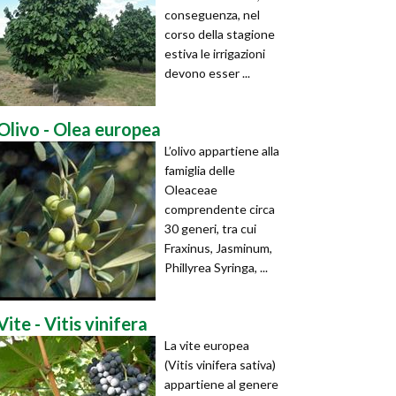
conseguenza, nel
corso della stagione
estiva le irrigazioni
devono esser ...
Olivo - Olea europea
L’olivo appartiene alla
famiglia delle
Oleaceae
comprendente circa
30 generi, tra cui
Fraxinus, Jasminum,
Phillyrea Syringa, ...
Vite - Vitis vinifera
La vite europea
(Vitis vinifera sativa)
appartiene al genere