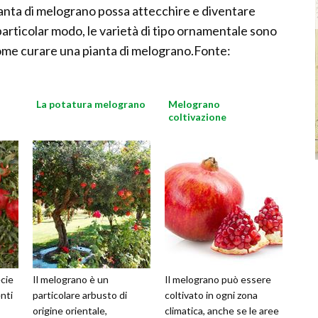
ianta di melograno possa attecchire e diventare
 particolar modo, le varietà di tipo ornamentale sono
come curare una pianta di melograno.Fonte:
La potatura melograno
Melograno
coltivazione
cie
Il melograno è un
Il melograno può essere
nti
particolare arbusto di
coltivato in ogni zona
origine orientale,
climatica, anche se le aree