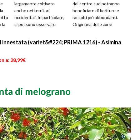
re
largamente coltivato
del centro sud potranno
la
anche nei territori
beneficiare di fioriture e
otto
occidentali. In particolare,
raccolti più abbondanti.
a la
si possono osservare
Originaria delle zone
vaste e caratteristiche
temperate, la pianta del
piantagioni di melograno ...
me...
d innestata (variet&#224; PRIMA 1216) - Asimina
n a: 28,99€
anta di melograno