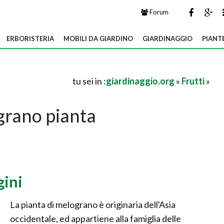
Forum
ERBORISTERIA
MOBILI DA GIARDINO
GIARDINAGGIO
PIANT
tu sei in :
giardinaggio.org
»
Frutti
»
rano pianta
gini
La pianta di melograno è originaria dell'Asia
occidentale, ed appartiene alla famiglia delle